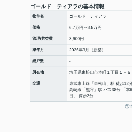
ゴールド ティアラの基本情報
物件名
ゴールド ティアラ
価格
6.7万円～8.5万円
管理/共益費
3,900円
築年月
2026年3月（新築）
総戸数
-
所在地
埼玉県
東松山市
本町
１丁目１－８
交通
東武東上線
「
東松山
」駅 徒歩12
高崎線
「
熊谷
」駅 バス38分 「本
目」 停歩2分