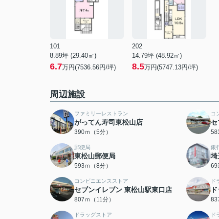
101
202
8.89坪 (29.40㎡)
14.79坪 (48.92㎡)
6.7
8.5
万円(7536.56円/坪)
万円(5747.13円/坪)
周辺施設
ファミリーレストラン
コ
がってん寿司東松山店
セ
390ｍ（5分）
5
郵便局
銀
東松山郵便局
埼
593ｍ（8分）
6
コンビニエンスストア
ド
セブンイレブン 東松山駅東口店
ド
807ｍ（11分）
8
ドラッグストア
ド