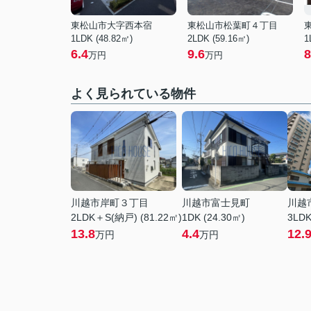
東松山市大字西本宿
東松山市松葉町４丁目
1LDK (48.82㎡)
2LDK (59.16㎡)
1
6.4
9.6
8
万円
万円
よく見られている物件
川越市岸町３丁目
川越市富士見町
川越
2LDK＋S(納戸) (81.22㎡)
1DK (24.30㎡)
3LDK
13.8
4.4
12.
万円
万円