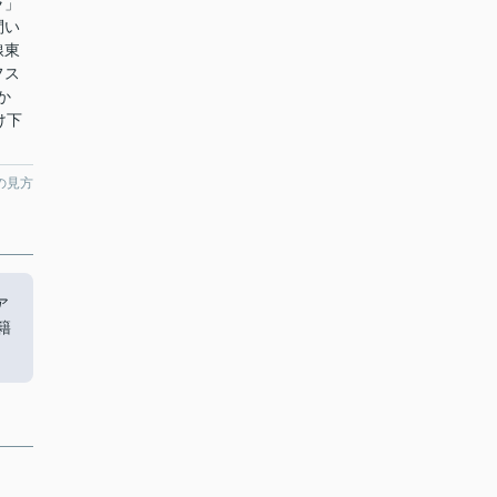
ラ」
問い
線東
フス
か
け下
の見方
ア
籍