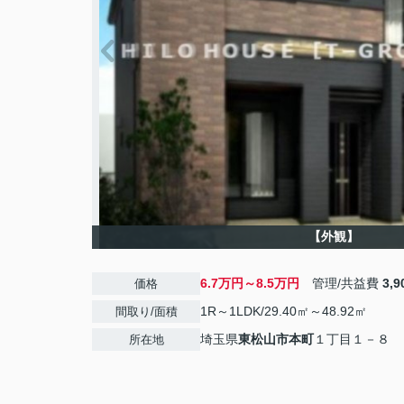
【外観】
6.7万円～8.5万円
管理/共益費
3,
価格
1R～1LDK/29.40㎡～48.92㎡
間取り/面積
埼玉県
東松山市
本町
１丁目１－８
所在地