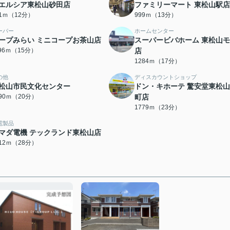
エルシア東松山砂田店
ファミリーマート 東松山駅店
31ｍ（12分）
999ｍ（13分）
ーパー
ホームセンター
ープみらい ミニコープお茶山店
スーパービバホーム 東松山
196ｍ（15分）
店
1284ｍ（17分）
の他
ディスカウントショップ
松山市民文化センター
ドン・キホーテ 驚安堂東松
590ｍ（20分）
町店
1779ｍ（23分）
電製品
マダ電機 テックランド東松山店
212ｍ（28分）