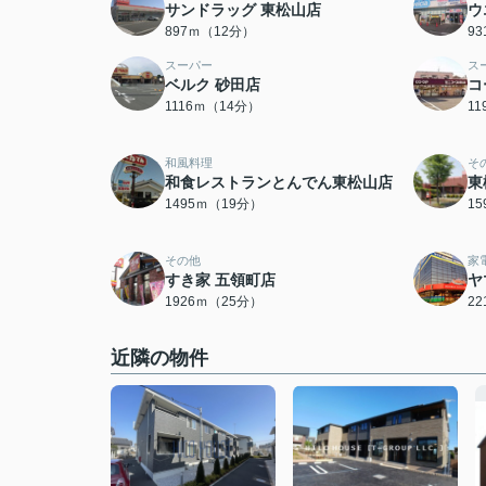
サンドラッグ 東松山店
ウ
897ｍ（12分）
9
スーパー
ス
ベルク 砂田店
コ
1116ｍ（14分）
1
和風料理
そ
和食レストランとんでん東松山店
東
1495ｍ（19分）
1
その他
家
すき家 五領町店
ヤ
1926ｍ（25分）
2
近隣の物件