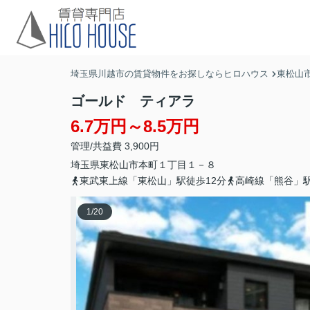
埼玉県川越市の賃貸物件をお探しならヒロハウス
東松山
ゴールド ティアラ
6.7万円～8.5万円
管理/共益費 3,900円
埼玉県
東松山市
本町
１丁目１－８
東武東上線「東松山」駅徒歩12分
高崎線「熊谷」駅
1
/
20