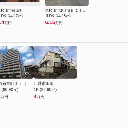
東松山市砂田町
東松山市あずま町１丁目
LDK (44.17㎡)
1LDK (44.18㎡)
.4
6.15
万円
万円
市新富町１丁目
川越市田町
 (60.90㎡)
1K (22.60㎡)
9
4
万円
万円