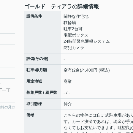
ゴールド ティアラの詳細情報
設備条件
閑静な住宅地
駐輪場
駐車2台可
宅配ボックス
24時間緊急通報システム
防犯カメラ
設備(その他)
-
駐車場/月額
空有(2台)/4,400円 (税込)
用途地域
商業
分
町一丁
募集戸数 / 総戸数
- / -
取引態様
仲介
情報の見方
備考
こちらの物件には自走式駐車場があ
す。カード決済であれば、現金が手
なくてもお支払いできます。眺望良