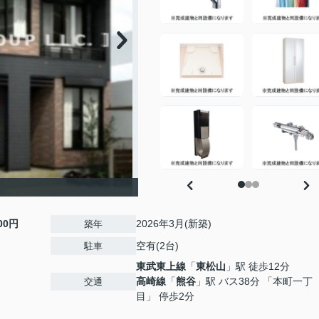
900円
2026年3月(新築)
築年
空有(2台)
駐車
東武東上線
「
東松山
」駅 徒歩12分
高崎線
「
熊谷
」駅 バス38分 「本町一丁
交通
目」 停歩2分