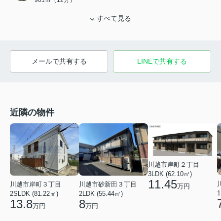
901ｍ（12分）
すべて見る
メールで共有する
LINEで共有する
近隣の物件
川越市岸町２丁目
3LDK (62.10㎡)
11.45
川越市岸町３丁目
川越市砂新田３丁目
万円
1
2SLDK (81.22㎡)
2LDK (55.44㎡)
13.8
8
万円
万円