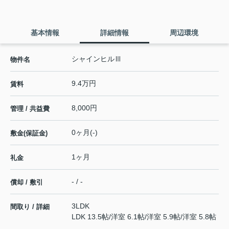
基本情報
詳細情報
周辺環境
シャインヒルⅢ
物件名
9.4万円
賃料
8,000円
管理 / 共益費
0ヶ月(-)
敷金(保証金)
1ヶ月
礼金
- / -
償却 / 敷引
3LDK
間取り / 詳細
LDK 13.5帖
/
洋室 6.1帖
/
洋室 5.9帖
/
洋室 5.8帖