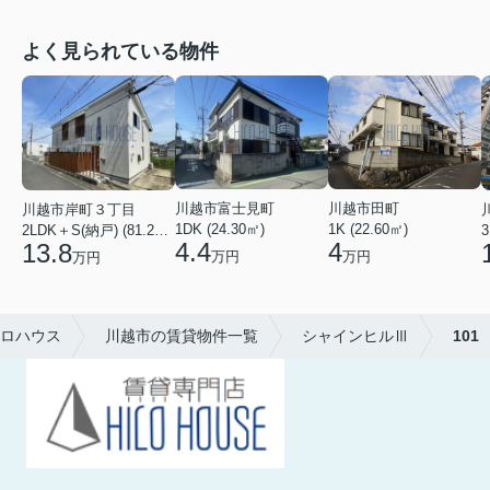
よく見られている物件
川越市田町
川越市富士見町
川越市岸町３丁目
1K (22.60㎡)
1DK (24.30㎡)
3
2LDK＋S(納戸) (81.22㎡)
4
4.4
13.8
万円
万円
万円
ロハウス
川越市の賃貸物件一覧
シャインヒルⅢ
101