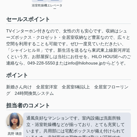
浴室乾燥機
エレベータ
ー
セールスポイント
TVインターホン付きなので、女性の方も安心です。収納はシュ
ーズボックス・クロゼット・全居室収納など豊富なので、広々と
空間を利用することも可能です。ぜひ一度見ていただきたい、
「シャインヒルⅢ」です。新生活を送るなら東武東上線新河岸近
くという方。お部屋探しは当社にお任せを。HILO HOUSEへのご
連絡なら、049-228-5550またはinfo@hilohouse.jpからどうぞ。
ポイント
新婚さん向け
全居室洋室
全居室6帖以上
全居室フローリン
グ
24時間換気システム
担当者のコメント
通風良好なマンションです。室内設備は洗面所独
立・浴室乾燥機などが揃っており、とても充実して
います。共用部には宅配ボックスが備え付けられて
髙野 璃音