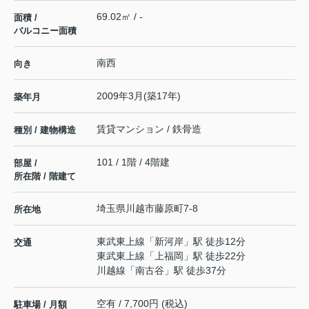
69.02㎡ / -
面積 /
バルコニー面積
南西
向き
2009年3月(築17年)
築年月
賃貸マンション / 鉄骨造
種別 / 建物構造
101 / 1階 / 4階建
部屋 /
所在階 / 階建て
埼玉県
川越市
藤原町
7-8
所在地
東武東上線
「
新河岸
」駅 徒歩12分
交通
東武東上線
「
上福岡
」駅 徒歩22分
川越線
「
南古谷
」駅 徒歩37分
空有 / 7,700円 (税込)
駐車場 / 月額