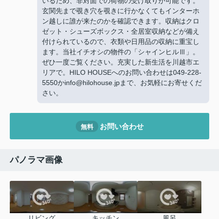
いるため、非対面での荷物の受け取りが可能です。
玄関先まで覗き穴を覗きに行かなくてもインターホ
ン越しに誰が来たのかを確認できます。収納はクロ
ゼット・シューズボックス・全居室収納などが備え
付けられているので、衣類や日用品の収納に重宝し
ます。当社イチオシの物件の「シャインヒルⅢ」。
ぜひ一度ご覧ください。充実した新生活を川越市エ
リアで。HILO HOUSEへのお問い合わせは049-228-
5550かinfo@hilohouse.jpまで、お気軽にお寄せくだ
さい。
お問い合わせ
無料
パノラマ画像
リビング
キッチン
風呂