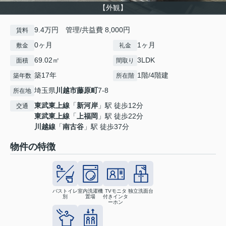
【外観】
9.4万円 管理/共益費 8,000円
賃料
0ヶ月
1ヶ月
敷金
礼金
69.02㎡
3LDK
面積
間取り
築17年
1階/4階建
築年数
所在階
埼玉県
川越市
藤原町
7-8
所在地
東武東上線
「
新河岸
」駅 徒歩12分
交通
東武東上線
「
上福岡
」駅 徒歩22分
川越線
「
南古谷
」駅 徒歩37分
物件の特徴
バストイレ
室内洗濯機
TVモニタ
独立洗面台
別
置場
付きインタ
ーホン