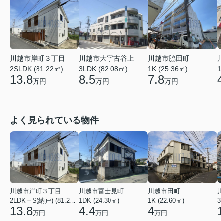
川越市脇田町
川越市大字古谷上
川越市岸町３丁目
1K (25.36㎡)
3LDK (82.08㎡)
2SLDK (81.22㎡)
1
7.8
8.5
13.8
万円
万円
万円
よく見られている物件
川越市岸町３丁目
川越市富士見町
川越市田町
2LDK＋S(納戸) (81.22㎡)
1DK (24.30㎡)
1K (22.60㎡)
3
13.8
4.4
4
万円
万円
万円