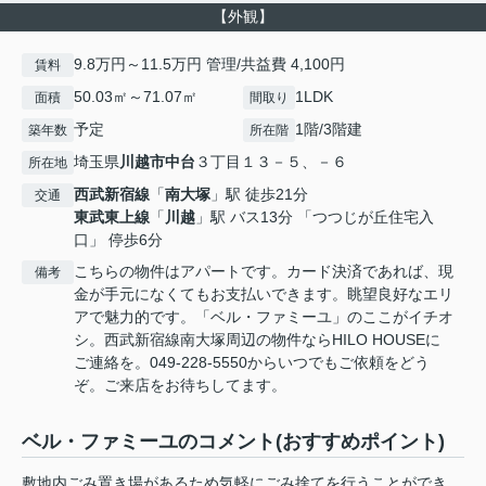
【外観】
9.8万円～11.5万円 管理/共益費 4,100円
賃料
50.03㎡～71.07㎡
1LDK
面積
間取り
予定
1階/3階建
築年数
所在階
埼玉県
川越市
中台
３丁目１３－５、－６
所在地
西武新宿線
「
南大塚
」駅 徒歩21分
交通
東武東上線
「
川越
」駅 バス13分 「つつじが丘住宅入
口」 停歩6分
こちらの物件はアパートです。カード決済であれば、現
備考
金が手元になくてもお支払いできます。眺望良好なエリ
アで魅力的です。「ベル・ファミーユ」のここがイチオ
シ。西武新宿線南大塚周辺の物件ならHILO HOUSEに
ご連絡を。049-228-5550からいつでもご依頼をどう
ぞ。ご来店をお待ちしてます。
ベル・ファミーユのコメント(おすすめポイント)
敷地内ごみ置き場があるため気軽にごみ捨てを行うことができ、