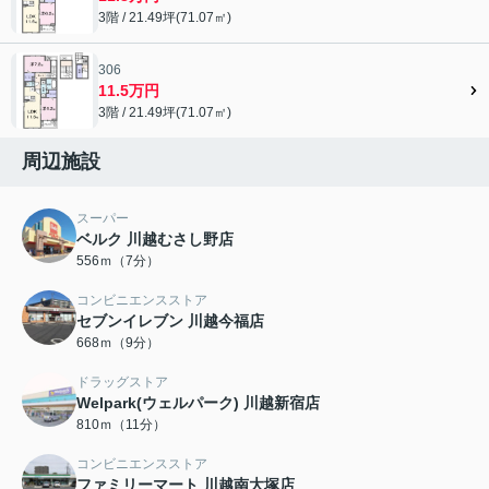
3階 / 21.49坪(71.07㎡)
306
11.5万円
3階 / 21.49坪(71.07㎡)
周辺施設
スーパー
ベルク 川越むさし野店
556ｍ（7分）
コンビニエンスストア
セブンイレブン 川越今福店
668ｍ（9分）
ドラッグストア
Welpark(ウェルパーク) 川越新宿店
810ｍ（11分）
コンビニエンスストア
ファミリーマート 川越南大塚店