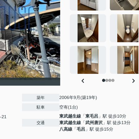
2006年9月(築19年)
築年
空有(1台)
駐車
東武越生線
「
東毛呂
」駅 徒歩10分
-21
東武越生線
「
武州唐沢
」駅 徒歩13分
交通
八高線
「
毛呂
」駅 徒歩15分