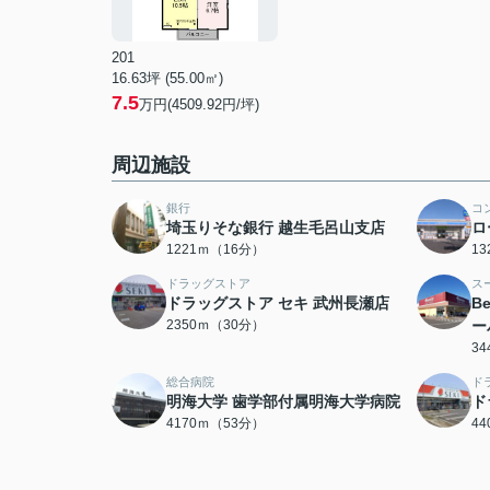
201
16.63坪 (55.00㎡)
7.5
万円(4509.92円/坪)
周辺施設
銀行
コ
埼玉りそな銀行 越生毛呂山支店
ロ
1221ｍ（16分）
1
ドラッグストア
ス
ドラッグストア セキ 武州長瀬店
Be
2350ｍ（30分）
ー
3
総合病院
ド
明海大学 歯学部付属明海大学病院
ド
4170ｍ（53分）
4