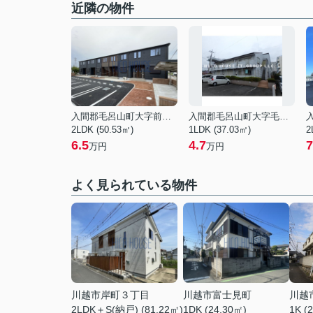
近隣の物件
入間郡毛呂山町大字前久保
入間郡毛呂山町大字毛呂本郷
2LDK (50.53㎡)
1LDK (37.03㎡)
2
6.5
4.7
7
万円
万円
よく見られている物件
川越市岸町３丁目
川越市富士見町
川越
2LDK＋S(納戸) (81.22㎡)
1DK (24.30㎡)
1K (