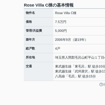
Rose Villa C棟の基本情報
物件名
Rose Villa C棟
価格
7.5万円
管理/共益費
5,000円
築年月
2006年9月（築19年）
総戸数
4戸
所在地
埼玉県
入間郡毛呂山町
平山
１丁目4
交通
東武越生線
「
東毛呂
」駅 徒歩10
東武越生線
「
武州唐沢
」駅 徒歩1
八高線
「
毛呂
」駅 徒歩15分