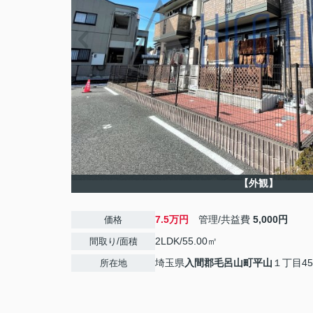
【外観】
7.5万円
管理/共益費
5,000円
価格
2LDK/55.00㎡
間取り/面積
埼玉県
入間郡毛呂山町
平山
１丁目45
所在地