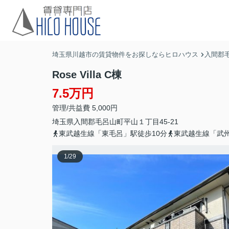
埼玉県川越市の賃貸物件をお探しならヒロハウス
入間郡
Rose Villa C棟
7.5万円
管理/共益費 5,000円
埼玉県
入間郡毛呂山町
平山
１丁目45-21
東武越生線「東毛呂」駅徒歩10分
東武越生線「武州
1
/
29