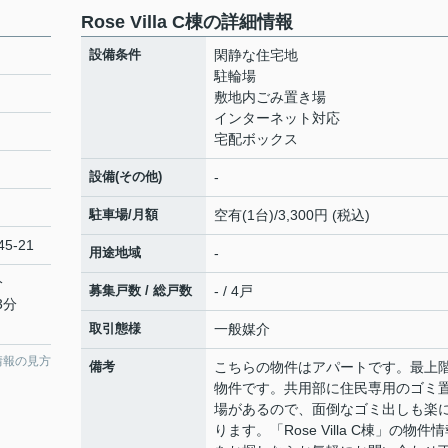
Rose Villa C棟の詳細情報
設備条件
閑静な住宅地
駐輪場
敷地内ごみ置き場
インターネット対応
宅配ボックス
設備(その他)
-
駐車場/月額
空有(1台)/3,300円 (税込)
5-21
用途地域
-
分
募集戸数 / 総戸数
- / 4戸
3分
取引態様
一般媒介
情報の見方
備考
こちらの物件はアパートです。最上
物件です。共用部に住民専用のゴミ
場があるので、面倒なゴミ出しも楽
ります。「Rose Villa C棟」の物件