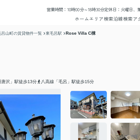
営業時間：10時00分～18時30分
定休日：火曜日、第
ホーム
エリア検索
沿線検索
ア
Rose Villa C棟
毛呂山町の賃貸物件一覧
東毛呂駅
唐沢」駅徒歩13分
八高線「毛呂」駅徒歩15分