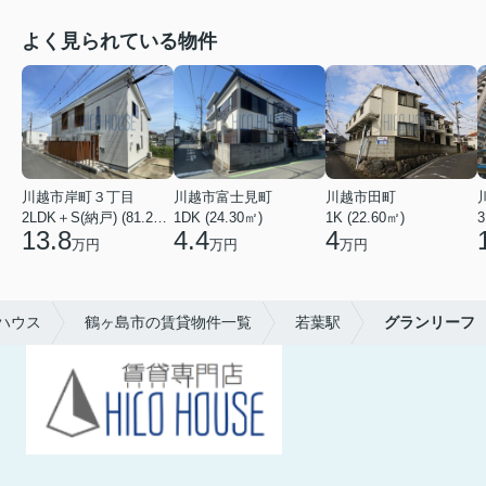
よく見られている物件
川越市岸町３丁目
川越市富士見町
川越市田町
2LDK＋S(納戸) (81.22㎡)
1DK (24.30㎡)
1K (22.60㎡)
3
13.8
4.4
4
万円
万円
万円
ハウス
鶴ヶ島市の賃貸物件一覧
若葉駅
グランリーフ