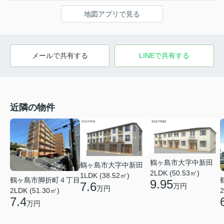
地図アプリで見る
メールで共有する
LINEで共有する
近隣の物件
鶴ヶ島市大字中新田
鶴ヶ島市大字中新田
2LDK (50.53㎡)
1LDK (38.52㎡)
鶴ヶ島市脚折町４丁目
9.95
7.6
万円
万円
2LDK (51.30㎡)
2
7.4
万円