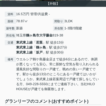
【外観】
16.5万円 管理/共益費 -
賃料
78.87㎡
3LDK
面積
間取り
新築
1-3階/3階建
築年数
所在階
埼玉県
鶴ヶ島市
大字藤金
819-38
所在地
東武東上線
「
若葉
」駅 徒歩13分
交通
東武東上線
「
鶴ヶ島
」駅 徒歩27分
東武東上線
「
坂戸
」駅 徒歩30分
ウエルシア鶴ケ島藤金店まで徒歩6分にあるので、体調
備考
が悪くなっても安心。常に新鮮な空気を取り入れられる
通風良好な間取りの一戸建て。眺めの良い一戸建てで
す。駅から徒歩13分のところにある一戸建てはいかが
でしょうか。東武東上線若葉周辺で戸建て探しをしてい
る方、049-228-5550にまでご連絡下さい。当社HILO
HOUSEが戸建てを御案致します。
グランリーフのコメント(おすすめポイント)