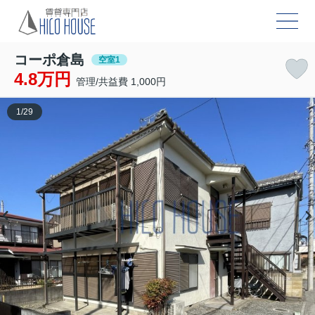
コーポ倉島
空室1
4.8万円
管理/共益費 1,000円
1
/
29