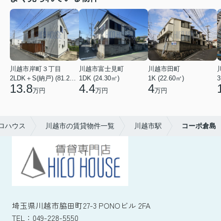
川越市岸町３丁目
川越市富士見町
川越市田町
2LDK＋S(納戸) (81.22㎡)
1DK (24.30㎡)
1K (22.60㎡)
3
13.8
4.4
4
万円
万円
万円
ロハウス
川越市の賃貸物件一覧
川越市駅
コーポ倉島
埼玉県川越市脇田町27-3 PONOビル 2FA
TEL：
049-228-5550