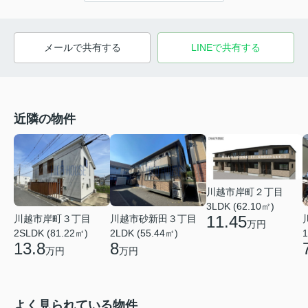
メールで共有する
LINEで共有する
近隣の物件
川越市岸町２丁目
3LDK (62.10㎡)
11.45
川越市岸町３丁目
川越市砂新田３丁目
万円
1
2SLDK (81.22㎡)
2LDK (55.44㎡)
13.8
8
万円
万円
よく見られている物件