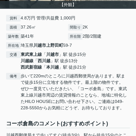
【外観】
4.8万円 管理/共益費 1,000円
賃料
37.26㎡
2K
面積
間取り
築41年
2階/2階建
築年数
所在階
埼玉県
川越市
上野田町
59-7
所在地
東武東上線
「
川越市
」駅 徒歩15分
交通
川越線
「
西川越
」駅 徒歩13分
西武新宿線
「
本川越
」駅 徒歩21分
歩いて220mのところに川越西郵便局があります。駅ま
備考
で徒歩15分に立地する物件です。最上階の物件です。
ぜひ一度見ていただきたい、「コーポ倉島」です。東武
東上線川越市周辺の賃貸情報のことなら、地域に特化し
たHILO HOUSEにお問い合わせ下さい。ご連絡は049-
228-5550からお気軽にどうぞ、お待ちしております。
コーポ倉島のコメント(おすすめポイント)
川越西郵便局まで歩いてすぐ(徒歩3分)。駅から徒歩15分のとこ