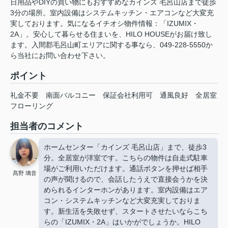
日用品やDIYの買い物にもおすすめなカインズ 毛呂山店まで徒歩
3分の場所。室内設備はシステムキッチン・エアコンなど大変充
実しております。気になるイチオシ物件情報：「IZUMIX・
2A」。安心して暮らせる住まいを、HILO HOUSEがお届け致し
ます。入間郡毛呂山町エリアに関する事なら、049-228-5550か
ら当社にお問い合わせ下さい。
ポイント
礼金不要
南面バルコニー
保証会社利用可
通風良好
全居室
フローリング
担当者のコメント
ホームセンター「カインズ 毛呂山店」まで、徒歩3
分。全居室が洋室です。こちらの物件は自走式駐車
場がご利用いただけます。通話ボタンを押せば相手
髙野 璃音
の声が聞けるので、会話したうえで直接会うかを決
められるインターホンがあります。室内設備はエア
コン・システムキッチンなど大変充実しておりま
す。新生活を失敗せず、スタートさせたいならこち
らの「IZUMIX・2A」はいかがでしょうか。HILO