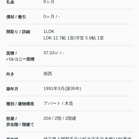
0ヶ月
礼金
0ヶ月 / -
償却 / 敷引
1LDK
間取り / 詳細
LDK 12.7帖 1室
/
洋室 5.6帖 1室
37.03㎡ / -
面積 /
バルコニー面積
南西
向き
1991年3月(築35年)
築年月
アパート / 木造
種別 / 建物構造
204 / 2階 / 2階建
部屋 /
所在階 / 階建て