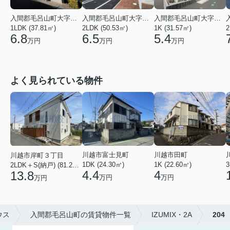
入間郡毛呂山町大字毛呂本郷
入間郡毛呂山町大字前久保
入間郡毛呂山町大字毛呂本郷
2
1LDK (37.81㎡)
2LDK (50.53㎡)
1K (31.57㎡)
6.8
6.5
5.4
万円
万円
万円
よく見られている物件
川越市田町
川越市富士見町
川越市岸町３丁目
1K (22.60㎡)
1DK (24.30㎡)
3
2LDK＋S(納戸) (81.22㎡)
4
4.4
13.8
万円
万円
万円
ウス
入間郡毛呂山町の賃貸物件一覧
IZUMIX・2A
204