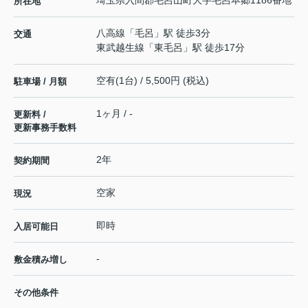
埼玉県
入間郡毛呂山町
大字毛呂本郷
1186番地
所在地
八高線
「
毛呂
」駅 徒歩3分
交通
東武越生線
「
東毛呂
」駅 徒歩17分
空有(1台) / 5,500円 (税込)
駐車場 / 月額
1ヶ月 / -
更新料 /
更新事務手数料
2年
契約期間
空家
現況
即時
入居可能日
-
敷金積み増し
その他条件