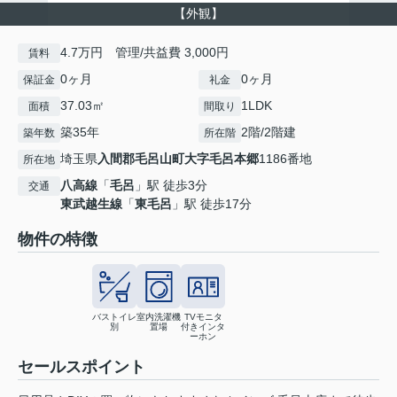
【外観】
4.7万円 管理/共益費 3,000円
賃料
0ヶ月
0ヶ月
保証金
礼金
37.03㎡
1LDK
面積
間取り
築35年
2階/2階建
築年数
所在階
埼玉県
入間郡毛呂山町
大字毛呂本郷
1186番地
所在地
八高線
「
毛呂
」駅 徒歩3分
交通
東武越生線
「
東毛呂
」駅 徒歩17分
物件の特徴
バストイレ
室内洗濯機
TVモニタ
別
置場
付きインタ
ーホン
セールスポイント