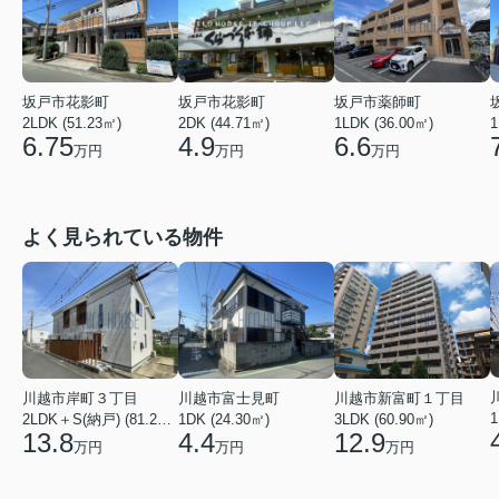
坂戸市薬師町
坂戸市花影町
坂戸市花影町
1LDK (36.00㎡)
2LDK (51.23㎡)
2DK (44.71㎡)
1
6.6
6.75
4.9
万円
万円
万円
よく見られている物件
川越市富士見町
川越市新富町１丁目
川越市岸町３丁目
1
1DK (24.30㎡)
3LDK (60.90㎡)
2LDK＋S(納戸) (81.22㎡)
4.4
12.9
13.8
万円
万円
万円