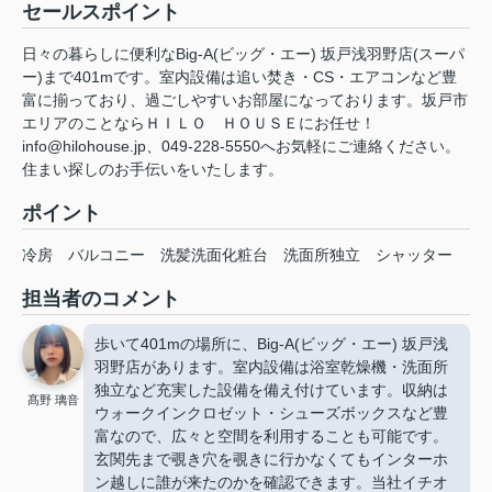
セールスポイント
日々の暮らしに便利なBig-A(ビッグ・エー) 坂戸浅羽野店(スーパ
ー)まで401mです。室内設備は追い焚き・CS・エアコンなど豊
富に揃っており、過ごしやすいお部屋になっております。坂戸市
エリアのことならＨＩＬＯ ＨＯＵＳＥにお任せ！
info@hilohouse.jp、049-228-5550へお気軽にご連絡ください。
住まい探しのお手伝いをいたします。
ポイント
冷房
バルコニー
洗髪洗面化粧台
洗面所独立
シャッター
担当者のコメント
歩いて401mの場所に、Big-A(ビッグ・エー) 坂戸浅
羽野店があります。室内設備は浴室乾燥機・洗面所
独立など充実した設備を備え付けています。収納は
髙野 璃音
ウォークインクロゼット・シューズボックスなど豊
富なので、広々と空間を利用することも可能です。
玄関先まで覗き穴を覗きに行かなくてもインターホ
ン越しに誰が来たのかを確認できます。当社イチオ