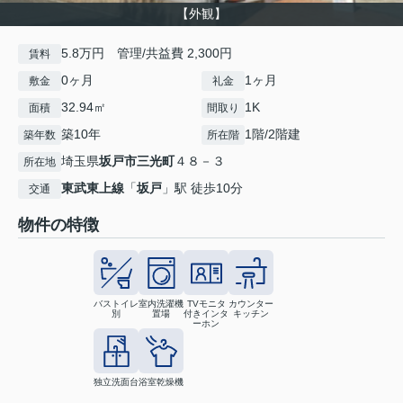
【外観】
5.8万円 管理/共益費 2,300円
賃料
0ヶ月
1ヶ月
敷金
礼金
32.94㎡
1K
面積
間取り
築10年
1階/2階建
築年数
所在階
埼玉県
坂戸市
三光町
４８－３
所在地
東武東上線
「
坂戸
」駅 徒歩10分
交通
物件の特徴
バストイレ
室内洗濯機
TVモニタ
カウンター
別
置場
付きインタ
キッチン
ーホン
独立洗面台
浴室乾燥機