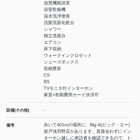
追焚機能浴室
浴室乾燥機
温水洗浄便座
洗髪洗面化粧台
シャワー
独立洗面台
エアコン
床下収納
ウォークインクロゼット
シューズボックス
収納豊富
CS
BS
TVモニタ付インターホン
家賃+初期費用カード決済可
-
設備(その他)
歩いて401mの場所に、Big-A(ビッグ・エー)
備考
坂戸浅羽野店があります。直接会わずにイン
ターホン越しに来訪者を確認できるので、ト