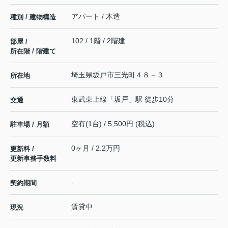
アパート / 木造
種別 / 建物構造
102 / 1階 / 2階建
部屋 /
所在階 / 階建て
埼玉県
坂戸市
三光町
４８－３
所在地
東武東上線
「
坂戸
」駅 徒歩10分
交通
空有(1台) / 5,500円 (税込)
駐車場 / 月額
0ヶ月 / 2.2万円
更新料 /
更新事務手数料
-
契約期間
賃貸中
現況