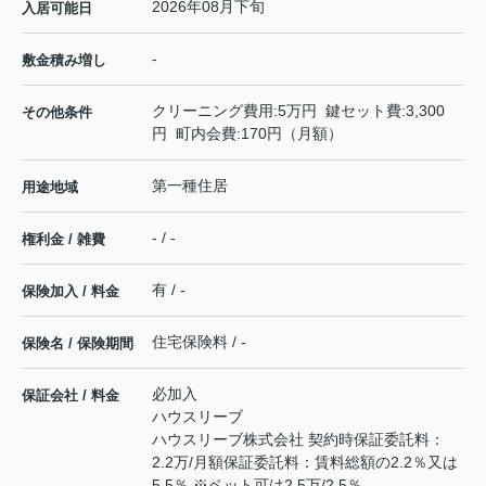
2026年08月下旬
入居可能日
-
敷金積み増し
クリーニング費用:5万円 鍵セット費:3,300
その他条件
円 町内会費:170円（月額）
第一種住居
用途地域
- / -
権利金 / 雑費
有 / -
保険加入 / 料金
住宅保険料 / -
保険名 / 保険期間
必加入
保証会社 / 料金
ハウスリーブ
ハウスリーブ株式会社 契約時保証委託料：
2.2万/月額保証委託料：賃料総額の2.2％又は
5.5％ ※ペット可は2.5万/2.5％