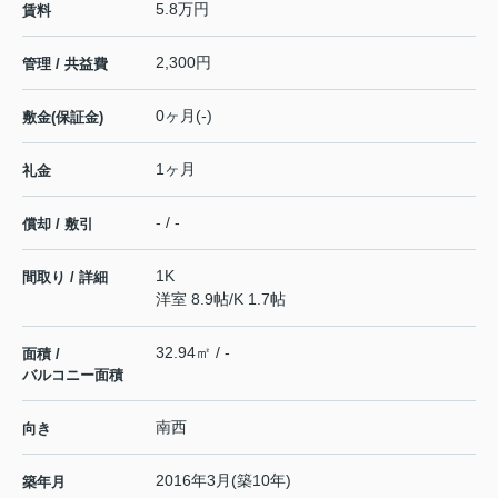
5.8万円
賃料
2,300円
管理 / 共益費
0ヶ月(-)
敷金(保証金)
1ヶ月
礼金
- / -
償却 / 敷引
1K
間取り / 詳細
洋室 8.9帖
/
K 1.7帖
32.94㎡ / -
面積 /
バルコニー面積
南西
向き
2016年3月(築10年)
築年月