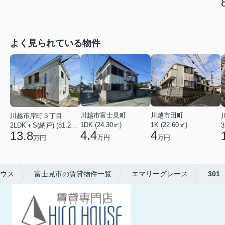
よく見られている物件
川越市田町
川越市富士見町
川越市岸町３丁目
1K (22.60㎡)
1DK (24.30㎡)
3
2LDK＋S(納戸) (81.22㎡)
4
4.4
13.8
万円
万円
万円
ウス
富士見市の賃貸物件一覧
エマリーグレース
301