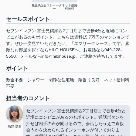
独立洗面台
エレベータ
ネット使用
ー
料無料
セールスポイント
セブンイレブン 富士見鶴瀬西2丁目店まで徒歩4分と近場にコン
ビニがあるのもポイント。こちらは賃料15.7万円のマンションで
す。ぜひ一度見ていただきたい、「エマリーグレース」です。素
敵なお部屋を探すならHILO HOUSEへ。お電話なら049-228-
5550。メールならinfo@hilohouse.jp。ご連絡お待ちしてます。
ポイント
敷金不要
シャワー
閑静な住宅地
陽当り良好
ネット使用料
不要
担当者のコメント
セブンイレブン 富士見鶴瀬西2丁目店まで徒歩4分と
近場にコンビニがあるのもポイント。通話ボタンを
押せば相手の声が聞けるので、会話したうえで直接
髙野 璃音
会うかを決められるインターホンが付いておりま