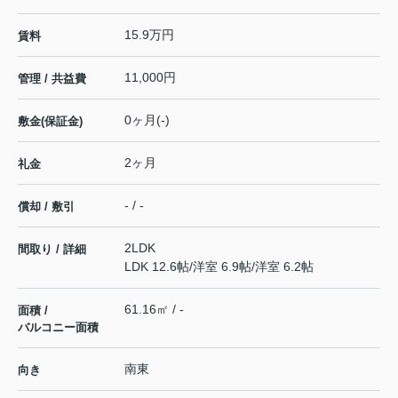
15.9万円
賃料
11,000円
管理 / 共益費
0ヶ月(-)
敷金(保証金)
2ヶ月
礼金
- / -
償却 / 敷引
2LDK
間取り / 詳細
LDK 12.6帖
/
洋室 6.9帖
/
洋室 6.2帖
61.16㎡ / -
面積 /
バルコニー面積
南東
向き