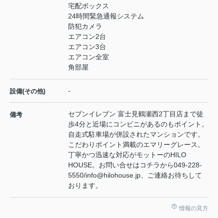
宅配ボックス
24時間緊急通報システム
防犯カメラ
エアコン2台
エアコン3台
エアコン全室
角部屋
-
設備(その他)
セブンイレブン 富士見鶴瀬西2丁目店まで徒
備考
歩4分と近場にコンビニがあるのもポイント。
自走式駐車場が併設されたマンションです。
こだわりポイント満載のエマリーグレース。
丁寧かつ迅速な対応がモットーのHILO
HOUSE。お問い合せはコチラから049-228-
5550/info@hilohouse.jp、ご連絡お待ちして
おります。
情報の見方