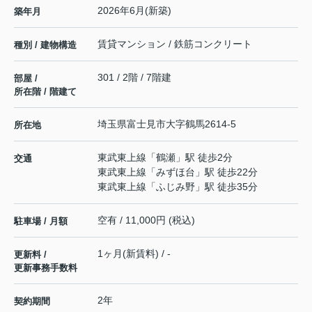
2026年6月(新築)
築年月
賃貸マンション / 鉄筋コンクリート
種別 / 建物構造
301 / 2階 / 7階建
部屋 /
所在階 / 階建て
埼玉県
富士見市
大字鶴馬
2614-5
所在地
東武東上線
「
鶴瀬
」駅 徒歩2分
交通
東武東上線
「
みずほ台
」駅 徒歩22分
東武東上線
「
ふじみ野
」駅 徒歩35分
空有 / 11,000円 (税込)
駐車場 / 月額
1ヶ月(新賃料) / -
更新料 /
更新事務手数料
2年
契約期間