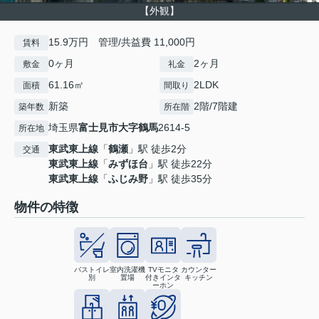
【外観】
15.9万円 管理/共益費 11,000円
賃料
0ヶ月
2ヶ月
敷金
礼金
61.16㎡
2LDK
面積
間取り
新築
2階/7階建
築年数
所在階
埼玉県
富士見市
大字鶴馬
2614-5
所在地
東武東上線
「
鶴瀬
」駅 徒歩2分
交通
東武東上線
「
みずほ台
」駅 徒歩22分
東武東上線
「
ふじみ野
」駅 徒歩35分
物件の特徴
バストイレ
室内洗濯機
TVモニタ
カウンター
別
置場
付きインタ
キッチン
ーホン