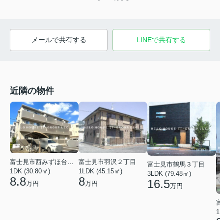
メールで共有する
LINEで共有する
近隣の物件
富士見市西みずほ台１丁目
富士見市羽沢２丁目
富士見市鶴馬３丁目
1DK (30.80㎡)
1LDK (45.15㎡)
3LDK (79.48㎡)
8.8
8
16.5
万円
万円
万円
1