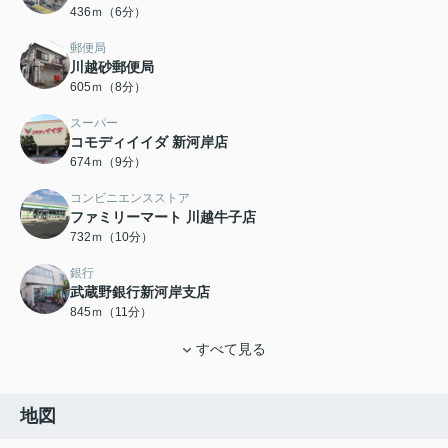
436ｍ（6分）
郵便局
川越砂郵便局
605ｍ（8分）
スーパー
コモディイイダ 新河岸店
674ｍ（9分）
コンビニエンスストア
ファミリーマート 川越牛子店
732ｍ（10分）
銀行
武蔵野銀行新河岸支店
845ｍ（11分）
すべて見る
地図