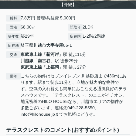
【外観】
7.8万円 管理/共益費 5,000円
賃料
68.00㎡
2LDK
面積
間取り
築29年
1-2階/2階建
築年数
所在階
埼玉県
川越市
大字寺尾
85-1
所在地
東武東上線
「
新河岸
」駅 徒歩11分
交通
川越線
「
南古谷
」駅 徒歩29分
東武東上線
「
上福岡
」駅 徒歩27分
こちらの物件はセブンイレブン 川越砂店まで436mにあ
備考
ります。駅まで徒歩11分と、立地が魅力的な物件で
す。空気の入れ替えも簡単におこなえる通風良好のテラ
スハウスです。「テラスクレスト」のここがイチオシ。
地元密着のHILO HOUSEなら、川越市エリアの物件が
多数ございます。連絡先049-228-5550、
info@hilohouse.jpまでお気軽にどうぞ。
テラスクレストのコメント(おすすめポイント)