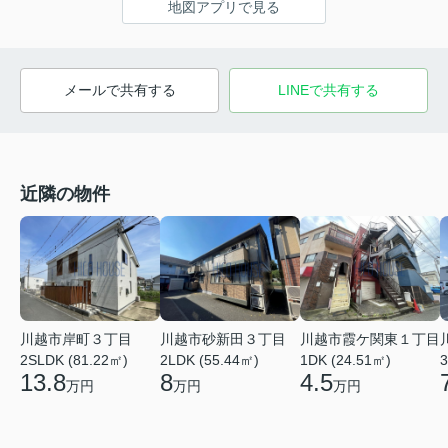
地図アプリで見る
メールで共有する
LINEで共有する
近隣の物件
川越市岸町３丁目
川越市砂新田３丁目
川越市霞ケ関東１丁目
3
2SLDK (81.22㎡)
2LDK (55.44㎡)
1DK (24.51㎡)
13.8
8
4.5
万円
万円
万円