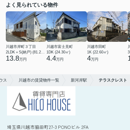
よく見られている物件
川越市岸町３丁目
川越市富士見町
川越市田町
2LDK＋S(納戸) (81.22㎡)
1DK (24.30㎡)
1K (22.60㎡)
3
13.8
4.4
4
万円
万円
万円
ウス
川越市の賃貸物件一覧
新河岸駅
テラスクレスト
埼玉県川越市脇田町27-3 PONOビル 2FA