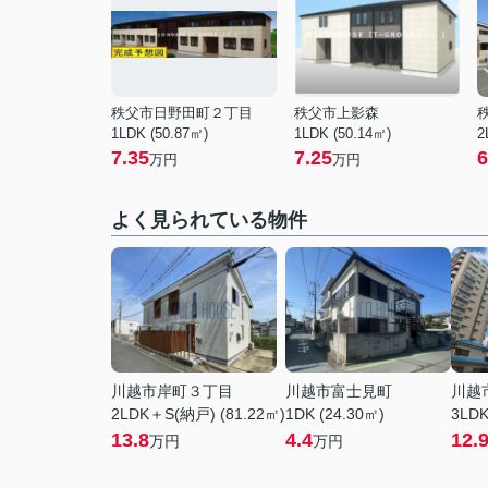
秩父市日野田町２丁目
秩父市上影森
1LDK (50.87㎡)
1LDK (50.14㎡)
2
7.35
7.25
6
万円
万円
よく見られている物件
川越市岸町３丁目
川越市富士見町
川越
2LDK＋S(納戸) (81.22㎡)
1DK (24.30㎡)
3LDK
13.8
4.4
12.
万円
万円