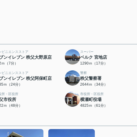
ンビニエンスストア
スーパー
ブンイレブン 秩父大野原店
ベルク 宮地店
32ｍ（7分）
1290ｍ（17分）
ンビニエンスストア
警察
ブンイレブン 秩父阿保町店
秩父警察署
885ｍ（24分）
2644ｍ（34分）
役所・区役所
市役所・区役所
父市役所
横瀬町役場
822ｍ（48分）
4825ｍ（61分）