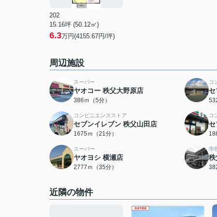
202
15.16坪 (50.12㎡)
6.3
万円(4155.67円/坪)
周辺施設
スーパー
コ
ヤオコー 秩父大野原店
セ
386ｍ（5分）
5
コンビニエンスストア
コ
セブンイレブン 秩父山田店
セ
1675ｍ（21分）
1
スーパー
市
ヤオヨシ 横瀬店
秩
2777ｍ（35分）
3
近隣の物件