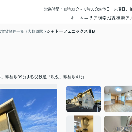
営業時間：10時00分～18時30分
定休日：火曜日、第
ホーム
エリア検索
沿線検索
ア
シャトーフェニックスⅡB
の賃貸物件一覧
大野原駅
」駅徒歩39分
秩父鉄道「秩父」駅徒歩41分