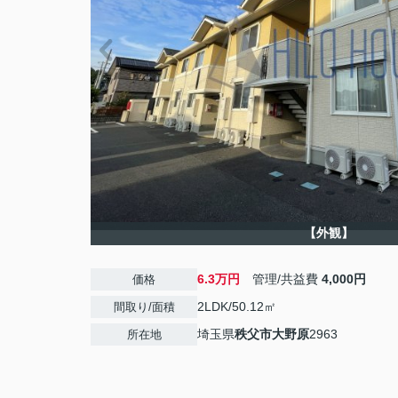
【外観】
6.3万円
管理/共益費
4,000円
価格
2LDK/50.12㎡
間取り/面積
埼玉県
秩父市
大野原
2963
所在地