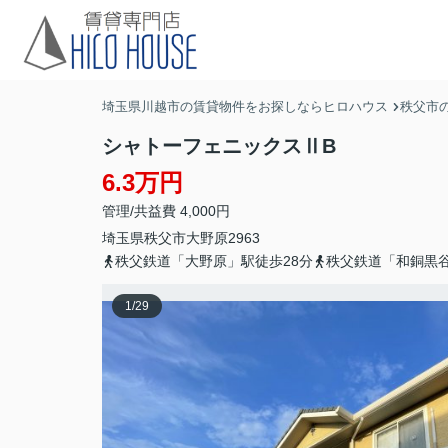
埼玉県川越市の賃貸物件をお探しならヒロハウス
秩父市
シャトーフェニックスⅡB
6.3万円
管理/共益費 4,000円
埼玉県
秩父市
大野原
2963
秩父鉄道「大野原」駅徒歩28分
秩父鉄道「和銅黒谷
1
/
29