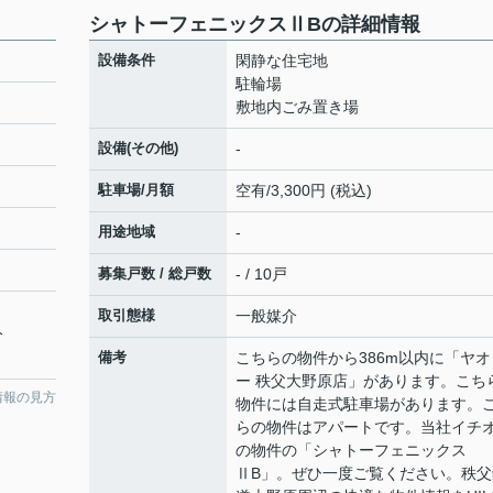
シャトーフェニックスⅡBの詳細情報
設備条件
閑静な住宅地
駐輪場
敷地内ごみ置き場
設備(その他)
-
駐車場/月額
空有/3,300円 (税込)
用途地域
-
募集戸数 / 総戸数
- / 10戸
取引態様
一般媒介
分
備考
こちらの物件から386m以内に「ヤオ
ー 秩父大野原店」があります。こち
情報の見方
物件には自走式駐車場があります。
らの物件はアパートです。当社イチ
の物件の「シャトーフェニックス
ⅡB」。ぜひ一度ご覧ください。秩父