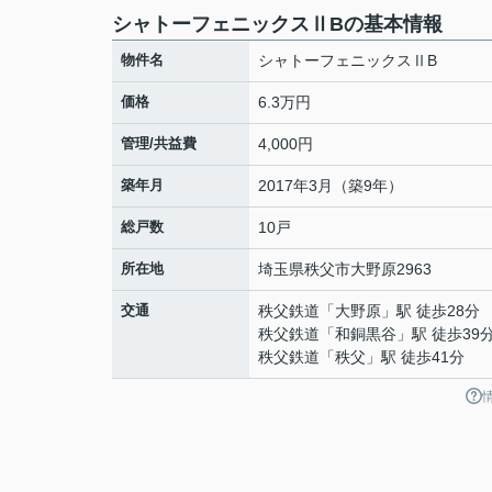
シャトーフェニックスⅡBの基本情報
物件名
シャトーフェニックスⅡB
価格
6.3万円
管理/共益費
4,000円
築年月
2017年3月（築9年）
総戸数
10戸
所在地
埼玉県
秩父市
大野原
2963
交通
秩父鉄道
「
大野原
」駅 徒歩28分
秩父鉄道
「
和銅黒谷
」駅 徒歩39
秩父鉄道
「
秩父
」駅 徒歩41分