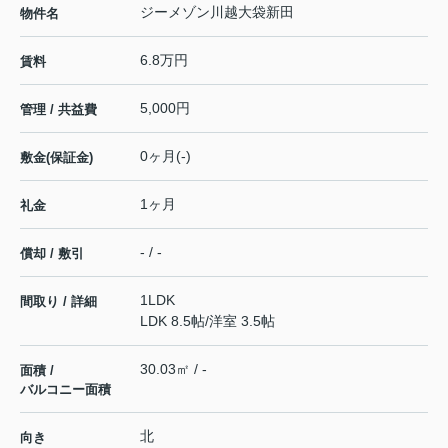
ジーメゾン川越大袋新田
物件名
6.8万円
賃料
5,000円
管理 / 共益費
0ヶ月(-)
敷金(保証金)
1ヶ月
礼金
- / -
償却 / 敷引
1LDK
間取り / 詳細
LDK 8.5帖
/
洋室 3.5帖
30.03㎡ / -
面積 /
バルコニー面積
北
向き