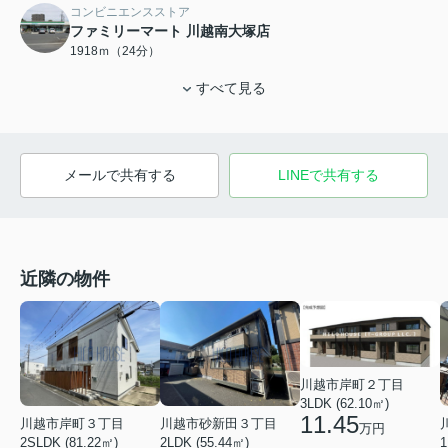
コンビニエンスストア
ファミリーマート 川越南大塚店
1918ｍ（24分）
すべて見る
メールで共有する
LINEで共有する
近隣の物件
川越市岸町２丁目
3LDK (62.10㎡)
11.45
川越市岸町３丁目
川越市砂新田３丁目
万円
1
2SLDK (81.22㎡)
2LDK (55.44㎡)