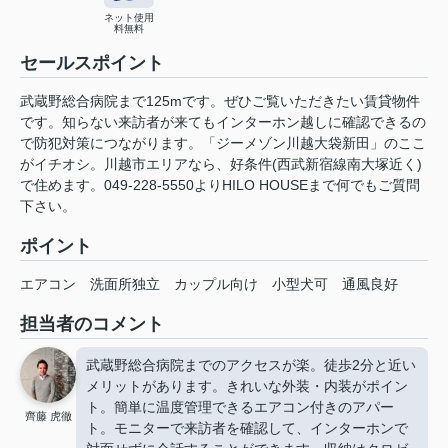
ネット使用
料無料
セールスポイント
武蔵野総合病院まで125mです。ぜひご覧いただきたい賃貸物件
です。知らない来訪者が来てもインターホン越しに確認できるの
で防犯対策につながります。「ジーメゾン川越大袋新田」のここ
がイチオシ。川越市エリアなら、好条件(西武新宿線南大塚近く)
で住めます。049-228-5550よりHILO HOUSEまで何でもご質問
下さい。
ポイント
エアコン
洗面所独立
カップル向け
小型犬可
通風良好
担当者のコメント
武蔵野総合病院までのアクセスが楽。徒歩2分と近い
メリットがあります。きれいな外装・内装がポイン
ト。簡単に温度管理できるエアコン付きのアパー
齊藤 虎徹
ト。モニターで来訪者を確認して、インターホンで