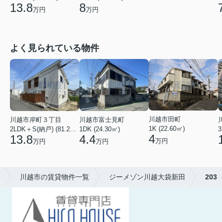
13.8
8
万円
万円
よく見られている物件
川越市田町
川越市富士見町
川越市岸町３丁目
1K (22.60㎡)
1DK (24.30㎡)
3
2LDK＋S(納戸) (81.22㎡)
4
4.4
13.8
万円
万円
万円
川越市の賃貸物件一覧
ジーメゾン川越大袋新田
203