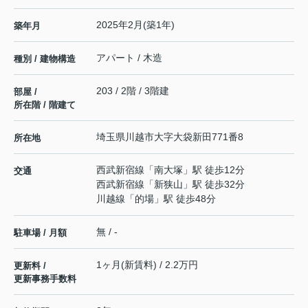
2025年2月(築1年)
築年月
アパート / 木造
種別 / 建物構造
203 / 2階 / 3階建
部屋 /
所在階 / 階建て
埼玉県
川越市
大字大袋新田
771番8
所在地
西武新宿線
「
南大塚
」駅 徒歩12分
交通
西武新宿線
「
新狭山
」駅 徒歩32分
川越線
「
的場
」駅 徒歩48分
無 / -
駐車場 / 月額
1ヶ月(新賃料) / 2.2万円
更新料 /
更新事務手数料