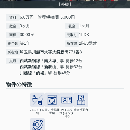
【外観】
6.8万円 管理/共益費 5,000円
賃料
0ヶ月
1ヶ月
敷金
礼金
30.03㎡
1LDK
面積
間取り
築1年
2階/3階建
築年数
所在階
埼玉県
川越市
大字大袋新田
771番8
所在地
西武新宿線
「
南大塚
」駅 徒歩12分
交通
西武新宿線
「
新狭山
」駅 徒歩32分
川越線
「
的場
」駅 徒歩48分
物件の特徴
バストイレ
室内洗濯機
TVモニタ
独立洗面台
別
置場
付きインタ
ーホン