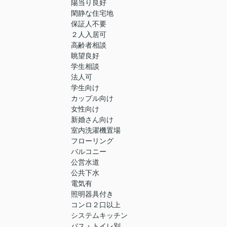
陽当り良好
閑静な住宅地
保証人不要
２人入居可
高齢者相談
眺望良好
学生相談
法人可
学生向け
カップル向け
女性向け
新婚さん向け
室内洗濯機置場
フローリング
バルコニー
公営水道
公共下水
電気有
照明器具付き
コンロ２口以上
システムキッチン
バス・トイレ別