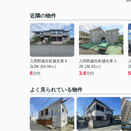
4
近隣の物件
入間郡越生町越生東６丁目
入間郡越生町越生東３丁目
2LDK (54.04㎡)
2K (36.43㎡)
2
6
3.6
5
万円
万円
よく見られている物件