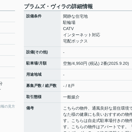
プラムズ・ヴィラの詳細情報
設備条件
閑静な住宅地
駐輪場
CATV
インターネット対応
宅配ボックス
設備(その他)
-
駐車場/月額
空無/4,950円 (税込) 2番(2025.9.20)
用途地域
-
分
募集戸数 / 総戸数
- / 8戸
分
取引態様
一般媒介
情報の見方
備考
こちらの物件、通風良好な居住環境
なた様の健康にも良いおすすめの物
す。こちらは自走式駐車場付きの物
す。こちらの物件はアパートです。