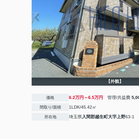
【外観】
6.2万円～6.5万円
管理/共益費
5,
価格
1LDK/45.42㎡
間取り/面積
埼玉県
入間郡越生町
大字上野
63-1
所在地