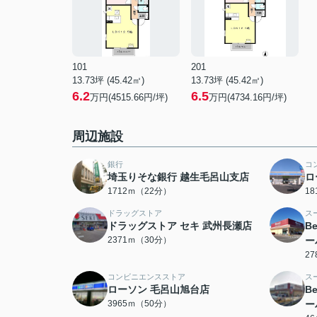
101
201
13.73坪 (45.42㎡)
13.73坪 (45.42㎡)
6.2
6.5
万円(4515.66円/坪)
万円(4734.16円/坪)
周辺施設
銀行
コ
埼玉りそな銀行 越生毛呂山支店
ロ
1712ｍ（22分）
1
ドラッグストア
ス
ドラッグストア セキ 武州長瀬店
Be
2371ｍ（30分）
ー
2
コンビニエンスストア
ス
ローソン 毛呂山旭台店
Be
3965ｍ（50分）
ー