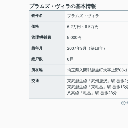
プラムズ・ヴィラの基本情報
物件名
プラムズ・ヴィラ
価格
6.2万円～6.5万円
管理/共益費
5,000円
築年月
2007年9月（築18年）
総戸数
8戸
所在地
埼玉県
入間郡越生町
大字上野
63-1
交通
東武越生線
「
武州唐沢
」駅 徒歩2
東武越生線
「
東毛呂
」駅 徒歩15
八高線
「
毛呂
」駅 徒歩23分