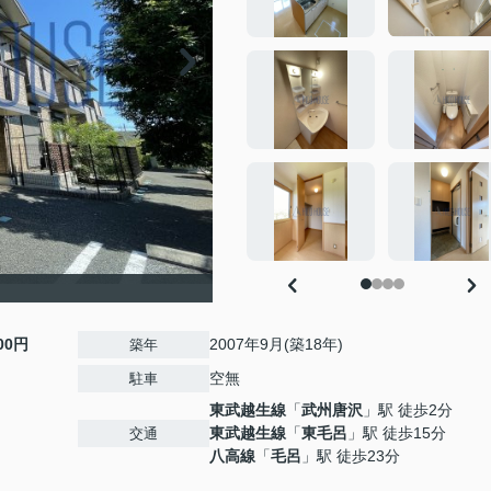
000円
2007年9月(築18年)
築年
空無
駐車
東武越生線
「
武州唐沢
」駅 徒歩2分
東武越生線
「
東毛呂
」駅 徒歩15分
交通
八高線
「
毛呂
」駅 徒歩23分