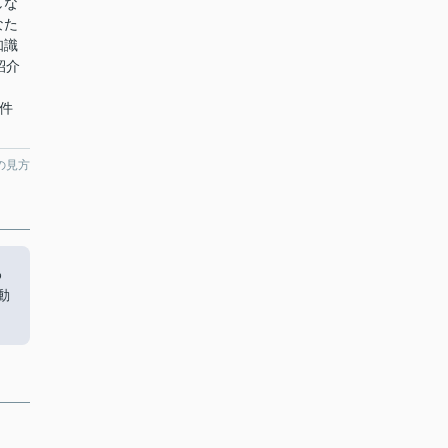
しな
なた
知識
紹介
条件
の見方
わ
動