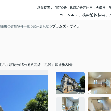
営業時間：10時00分～18時30分
定休日：火曜日、第
ホーム
エリア検索
沿線検索
ア
プラムズ・ヴィラ
越生町の賃貸物件一覧
武州唐沢駅
毛呂」駅徒歩15分
八高線「毛呂」駅徒歩23分