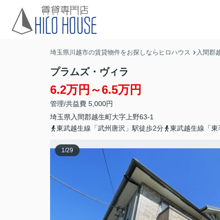
埼玉県川越市の賃貸物件をお探しならヒロハウス
入間郡
プラムズ・ヴィラ
6.2万円～6.5万円
管理/共益費 5,000円
埼玉県
入間郡越生町
大字上野
63-1
東武越生線「武州唐沢」駅徒歩2分
東武越生線「東
1
/
29