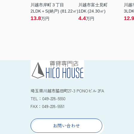
川越市岸町３丁目
川越市富士見町
川越
2LDK＋S(納戸) (81.22㎡)
1DK (24.30㎡)
3LDK
13.8
4.4
12.
万円
万円
埼玉県川越市脇田町27-3 PONOビル 2FA
TEL：
049-228-5550
FAX：
049-228-5551
お問い合わせ