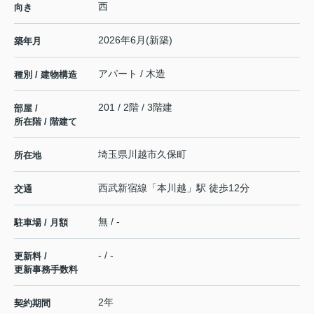
西
向き
2026年6月(新築)
築年月
アパート / 木造
種別 / 建物構造
201 / 2階 / 3階建
部屋 /
所在階 / 階建て
埼玉県
川越市
久保町
所在地
西武新宿線
「
本川越
」駅 徒歩12分
交通
無 / -
駐車場 / 月額
- / -
更新料 /
更新事務手数料
2年
契約期間