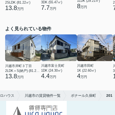
1LDK (29.21㎡)
3DK (55.47㎡)
2SLDK (81.22㎡)
2
8
7.7
13.8
万円
万円
万円
よく見られている物件
川越市田町
川越市富士見町
川越市岸町３丁目
1K (22.60㎡)
1DK (24.30㎡)
3
2LDK＋S(納戸) (81.22㎡)
4
4.4
13.8
万円
万円
万円
ロハウス
川越市の賃貸物件一覧
ボナール久保町
201