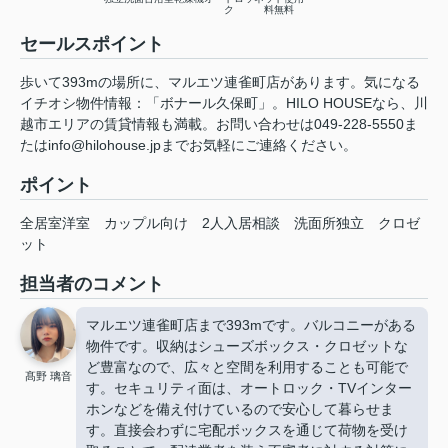
ク
料無料
セールスポイント
歩いて393mの場所に、マルエツ連雀町店があります。気になる
イチオシ物件情報：「ボナール久保町」。HILO HOUSEなら、川
越市エリアの賃貸情報も満載。お問い合わせは049-228-5550ま
たはinfo@hilohouse.jpまでお気軽にご連絡ください。
ポイント
全居室洋室
カップル向け
2人入居相談
洗面所独立
クロゼ
ット
担当者のコメント
マルエツ連雀町店まで393mです。バルコニーがある
物件です。収納はシューズボックス・クロゼットな
ど豊富なので、広々と空間を利用することも可能で
髙野 璃音
す。セキュリティ面は、オートロック・TVインター
ホンなどを備え付けているので安心して暮らせま
す。直接会わずに宅配ボックスを通じて荷物を受け