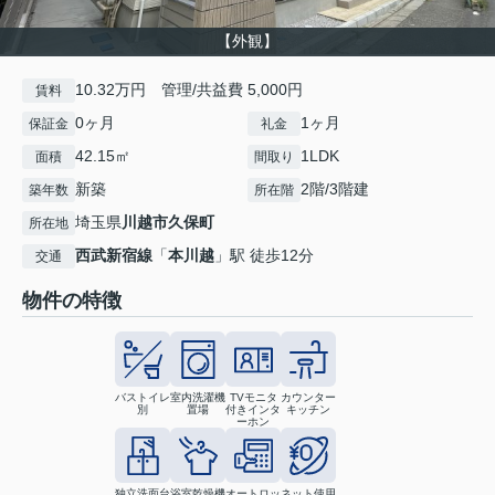
【外観】
10.32万円 管理/共益費 5,000円
賃料
0ヶ月
1ヶ月
保証金
礼金
42.15㎡
1LDK
面積
間取り
新築
2階/3階建
築年数
所在階
埼玉県
川越市
久保町
所在地
西武新宿線
「
本川越
」駅 徒歩12分
交通
物件の特徴
バストイレ
室内洗濯機
TVモニタ
カウンター
別
置場
付きインタ
キッチン
ーホン
独立洗面台
浴室乾燥機
オートロッ
ネット使用