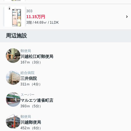
303
11.15万円
3階 / 44.69㎡ / 1LDK
周辺施設
郵便局
川越松江町郵便局
167ｍ（3分）
総合病院
三井病院
311ｍ（4分）
スーパー
マルエツ連雀町店
393ｍ（5分）
郵便局
川越郵便局
452ｍ（6分）