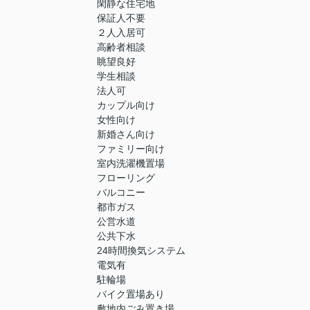
閑静な住宅地
保証人不要
２人入居可
高齢者相談
眺望良好
学生相談
法人可
カップル向け
女性向け
新婚さん向け
ファミリー向け
室内洗濯機置場
フローリング
バルコニー
都市ガス
公営水道
公共下水
24時間換気システム
電気有
駐輪場
バイク置場あり
敷地内ごみ置き場