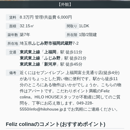
【外観】
8.3万円 管理/共益費 6,000円
賃料
32.15㎡
1LDK
面積
間取り
築7年
1階/2階建
築年数
所在階
埼玉県
ふじみ野市
福岡武蔵野
7-2
所在地
東武東上線
「
上福岡
」駅 徒歩11分
交通
東武東上線
「
ふじみ野
」駅 徒歩21分
東武東上線
「
新河岸
」駅 徒歩45分
近くにはセブンイレブン 上福岡富士見通り店(徒歩4分)
備考
がありちょっとした買い物に便利です。駅から徒歩11
分のところにある物件はいかがでしょうか。こちらの物
件はアパートです。こだわりポイント満載のFeliz
colina。HILO HOUSEスタッフが不動産に関してのご質
問を、丁寧にお応え致します。049-228-
5550/info@hilohouse.jpまでお気軽にご連絡ください。
Feliz colinaのコメント(おすすめポイント)