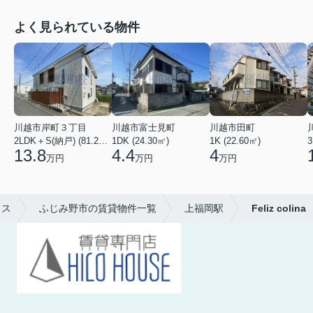
よく見られている物件
川越市岸町３丁目
川越市富士見町
川越市田町
2LDK＋S(納戸) (81.22㎡)
1DK (24.30㎡)
1K (22.60㎡)
3
13.8
4.4
4
万円
万円
万円
ウス
ふじみ野市の賃貸物件一覧
上福岡駅
Feliz colina