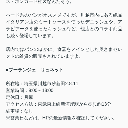
ス・ボンガード社製なんだそう。
ハード系のパンがオススメですが、川越市内にある絶品
イタリアン店のミートソースを使ったデニッシュや、ア
ラビアータを使ったキッシュなど、他店とのコラボ商品
も続々登場しています。
店内ではパンのほかに、食器をメインとした奥さまセレ
クトの雑貨の販売もされていますよ。
■
ブーランジェ リュネット
所在地：埼玉県川越市砂新田
2
‐
8
‐
11
営業時間：
9:00
～
18:00
定休日：月曜
アクセス方法：東武東上線新河岸駅から徒歩約
13
分
駐車場：なし
※営業日などは、HPの最新情報を確認してください。