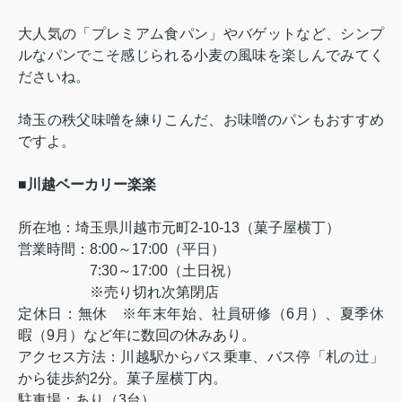
大人気の「プレミアム食パン」やバゲットなど、シンプ
ルなパンでこそ感じられる小麦の風味を楽しんでみてく
ださいね。
埼玉の秩父味噌を練りこんだ、お味噌のパンもおすすめ
ですよ。
■
川越ベーカリー楽楽
所在地：埼玉県川越市元町
2-10-13
（菓子屋横丁）
営業時間：
8:00
～
17:00
（平日）
7:30
～
17:00
（土日祝）
※売り切れ次第閉店
定休日：無休 ※年末年始、社員研修（
6
月）、夏季休
暇（
9
月）など年に数回の休みあり。
アクセス方法：川越駅からバス乗車、バス停「札の辻」
から徒歩約
2
分。菓子屋横丁内。
駐車場：あり（
3
台）