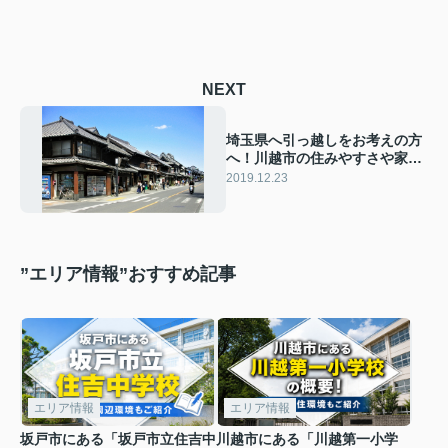
NEXT
埼玉県へ引っ越しをお考えの方
へ！川越市の住みやすさや家賃
相場をご紹介！
2019.12.23
”エリア情報”おすすめ記事
エリア情報
エリア情報
坂戸市にある「坂戸市立住吉中
川越市にある「川越第一小学