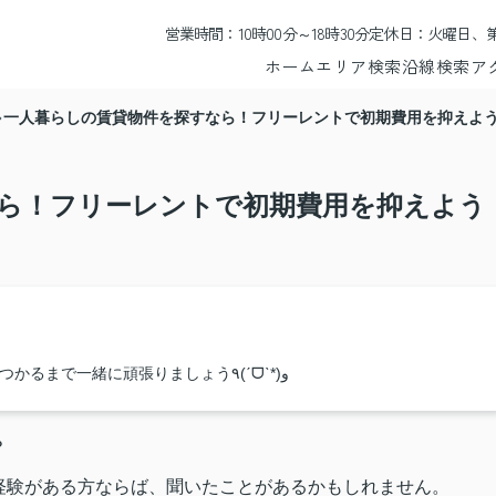
営業時間：10時00分～18時30分
定休日：火曜日、第
ホーム
エリア検索
沿線検索
ア
一人暮らしの賃貸物件を探すなら！フリーレントで初期費用を抑えよ
ら！フリーレントで初期費用を抑えよう
楽しいお部屋探し♪満足するお部屋が見つかるまで一緒に頑張りましょう٩(ˊᗜˋ*)و
？
経験がある方ならば、聞いたことがあるかもしれません。