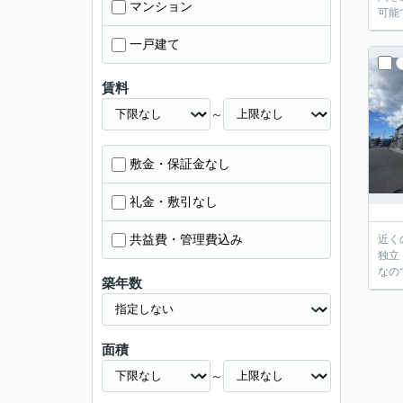
マンション
可能
一戸建て
賃料
～
敷金・保証金なし
礼金・敷引なし
共益費・管理費込み
近く
独立
なの
築年数
面積
～