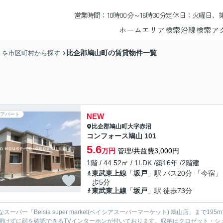
営業時間：10時00分～18時30分
定休日：火曜日、第
ホーム
エリア検索
沿線検索
ア
比企郡鳩山町の賃貸物件一覧
】を市区町村から探す
アパート
NEW
比企郡鳩山町
大字赤沼
コンフォース鳩山 101
5.6
万円
管理/共益費3,000円
1階 / 44.52㎡ / 1LDK /築16年 /2階建
東武東上線
「
坂戸
」駅 バス20分 「今宿」
歩5分
東武東上線
「
坂戸
」駅 徒歩73分
なスーパー「Beisia super market(ベイシアスーパーマーケット) 鳩山店」まで
開けずに顔を確認できるTVインターホンが付いております。収納はクロゼット・シ