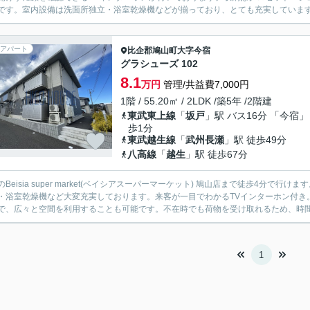
です。室内設備は洗面所独立・浴室乾燥機などが揃っており、とても充実しています。
アパート
比企郡鳩山町
大字今宿
グラシューズ 102
8.1
万円
管理/共益費7,000円
1階 / 55.20㎡ / 2LDK /築5年 /2階建
東武東上線
「
坂戸
」駅 バス16分 「今宿」
歩1分
東武越生線
「
武州長瀬
」駅 徒歩49分
八高線
「
越生
」駅 徒歩67分
のBeisia super market(ベイシアスーパーマーケット) 鳩山店まで徒歩4分
・浴室乾燥機など大変充実しております。来客が一目でわかるTVインターホン付き
で、広々と空間を利用することも可能です。不在時でも荷物を受け取れるため、時間調
1