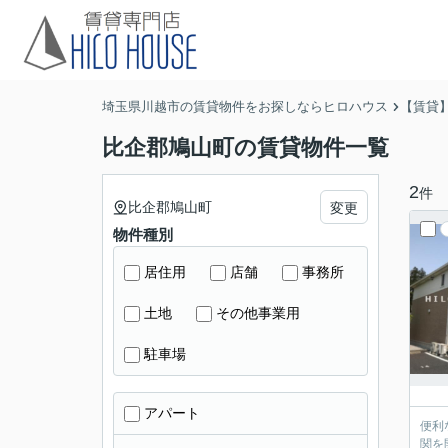
埼玉県川越市の賃貸物件をお探しならヒロハウス
【賃貸
比企郡鳩山町の賃貸物件一覧
2
件
比企郡鳩山町
変更
物件種別
居住用
店舗
事務所
土地
その他事業用
駐車場
アパート
便利
関を