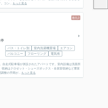
コン...
もっと見る
敷礼0
 停
バス・トイレ別
室内洗濯機置場
エアコン
バルコニー
フローリング
電気有
で行けます。自走式駐車場が併設されたアパートです。室内設備は洗面所
。収納はクロゼット・シューズボックス・全居室収納など豊富
整の手間が...
もっと見る