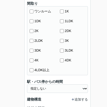
間取り
ワンルーム
1K
1DK
1LDK
2K
2DK
2LDK
3K
3DK
3LDK
4K
4DK
4LDK以上
駅・バス停からの時間
建物構造
追加する