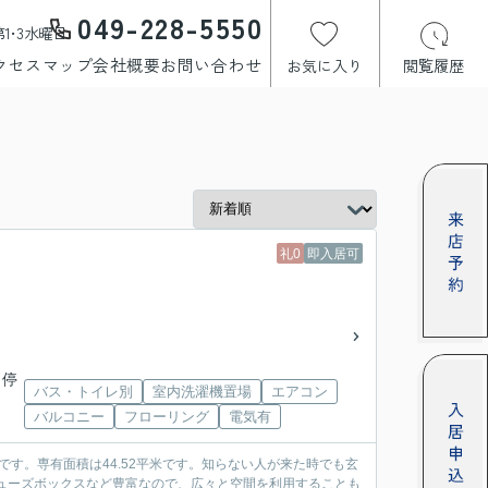
049-228-5550
1･3水曜日
クセスマップ
会社概要
お問い合わせ
お気に入り
閲覧履歴
礼0
即入居可
 停
バス・トイレ別
室内洗濯機置場
エアコン
バルコニー
フローリング
電気有
195mです。専有面積は44.52平米です。知らない人が来た時でも玄
ューズボックスなど豊富なので、広々と空間を利用することも