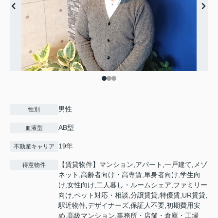
男性
性別
AB型
血液型
19年
不動産キャリア
【賃貸物件】マンション,アパート,一戸建て,メゾ
得意物件
ネット,高齢者向け・高専賃,単身者向け,学生向
け,女性向け,二人暮し・ルームシェア,ファミリー
向け,ペット対応・相談,分譲賃貸,特優賃,UR賃貸,
駅近物件,デザイナーズ,保証人不要,初期費用安
め,高級マンション,事務所・店舗・倉庫・工場