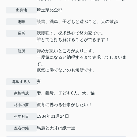
埼玉県比企郡
出身地
読書、洗車、子どもと遊ぶこと、犬の散歩
趣味
我慢強く、探求熱心で努力家です。
長所
誰とでも打ち解けることができます！
諦めが悪いところがあります。
短所
一度気になると納得するまで追求してしまいま
す。
眠気に勝てないのも短所です。
妻
尊敬する人
妻、義母、子ども6人、犬、猫
家族構成
教育に携わる仕事がしたい！
将来の夢
1984年01月24日
生年月日
馬鹿と天才は紙一重
座右の銘