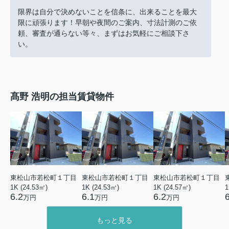
限界は自分で決めないことを信条に、出来ることを最大
限に頑張ります！早朝や夜間のご案内、寸法計測のご依
頼、審査が通らない等々、まずはお気軽にご相談下さ
い。
髙野 浩明の担当賃貸物件
東松山市若松町１丁目
東松山市若松町１丁目
東松山市若松町１丁目
1K (24.53㎡)
1K (24.53㎡)
1K (24.57㎡)
1
6.2
6.1
6.2
万円
万円
万円
もっと見る