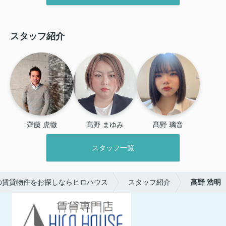
スタッフ紹介
齊藤 虎徹
髙野 まゆみ
髙野 璃音
スタッフ一覧
の賃貸物件をお探しならヒロハウス
スタッフ紹介
髙野 浩明