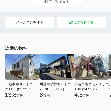
地図アプリで見る
メールで共有する
LINEで共有する
近隣の物件
川越市岸町３丁目
川越市砂新田３丁目
川越市霞ケ関東１丁目
1
2SLDK (81.22㎡)
2LDK (55.44㎡)
1DK (24.51㎡)
13.8
8
4.5
万円
万円
万円