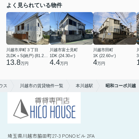
よく見られている物件
川越市岸町３丁目
川越市富士見町
川越市田町
2LDK＋S(納戸) (81.22㎡)
1DK (24.30㎡)
1K (22.60㎡)
3
13.8
4.4
4
万円
万円
万円
ウス
川越市の賃貸物件一覧
本川越駅
昭和コーポ川越
埼玉県川越市脇田町27-3 PONOビル 2FA