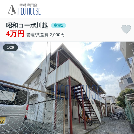
昭和コーポ川越
空室1
4万円
管理/共益費 2,000円
1
/
29