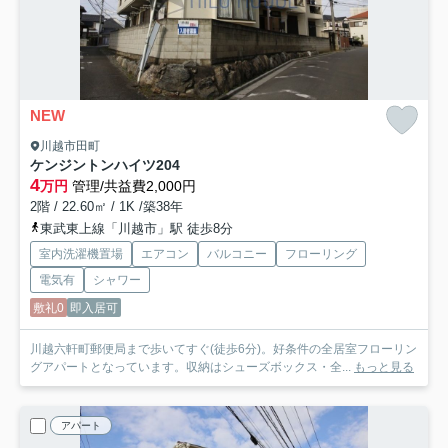
NEW
川越市田町
ケンジントンハイツ
204
4
万円
管理/共益費2,000円
2階 / 22.60㎡ / 1K /築38年
東武東上線「川越市」駅 徒歩8分
室内洗濯機置場
エアコン
バルコニー
フローリング
電気有
シャワー
敷礼0
即入居可
川越六軒町郵便局まで歩いてすぐ(徒歩6分)。好条件の全居室フローリン
グアパートとなっています。収納はシューズボックス・全...
もっと見る
アパート