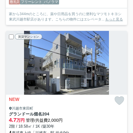
敷礼0
フリーレント
パノラマ
家から344mのところに、薬や日用品を買うのに便利なマツモトキヨシ
東武川越市駅店があります。こちらの物件にはエレベータ...
もっと見る
賃貸マンション
NEW
川越市東田町
グランドール畑名
204
4.7
万円
管理/共益費2,000円
2階 / 18.58㎡ / 1K /築30年
東武東上線「川越市」駅 徒歩9分