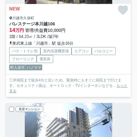
NEW
川越市久保町
パレステージ本川越
106
14
万円
管理/共益費10,000円
1階 / 64.23㎡ / 3LDK /築7年
東武東上線「川越市」駅 徒歩16分
バス・トイレ別
室内洗濯機置場
エアコン
バルコニー
フローリング
電気有
即入居可
パノラマ
三井病院まで徒歩4分と近いため、緊急時にもすぐに病院まで行けま
す。セキュリティ面は、オートロック・TVインターホンなどを...
もっと
見る
賃貸マンション