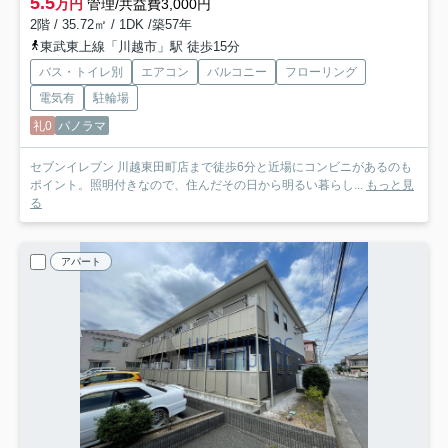
5.5
万円
管理/共益費3,000円
2階 / 35.72㎡ / 1DK /築57年
東武東上線「川越市」駅 徒歩15分
バス・トイレ別
エアコン
バルコニー
フローリング
電気有
駐輪場
礼0
パノラマ
セブンイレブン 川越東田町店まで徒歩6分と近場にコンビニがあるのも
ポイント。照明付きなので、住んだその日から明るい暮らし...
もっと見
る
アパート