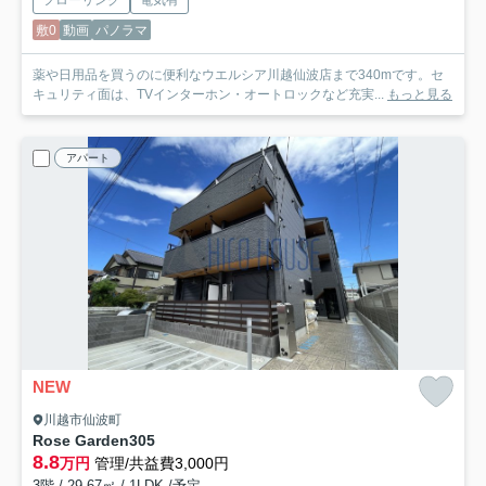
フローリング
電気有
敷0
動画
パノラマ
薬や日用品を買うのに便利なウエルシア川越仙波店まで340mです。セ
キュリティ面は、TVインターホン・オートロックなど充実...
もっと見る
アパート
NEW
川越市仙波町
Rose Garden
305
8.8
万円
管理/共益費3,000円
3階 / 29.67㎡ / 1LDK /予定