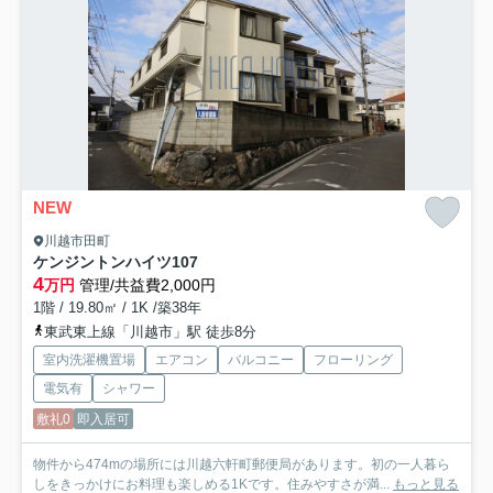
NEW
川越市田町
ケンジントンハイツ
107
4
万円
管理/共益費2,000円
1階 / 19.80㎡ / 1K /築38年
東武東上線「川越市」駅 徒歩8分
室内洗濯機置場
エアコン
バルコニー
フローリング
電気有
シャワー
敷礼0
即入居可
物件から474mの場所には川越六軒町郵便局があります。初の一人暮ら
しをきっかけにお料理も楽しめる1Kです。住みやすさが満...
もっと見る