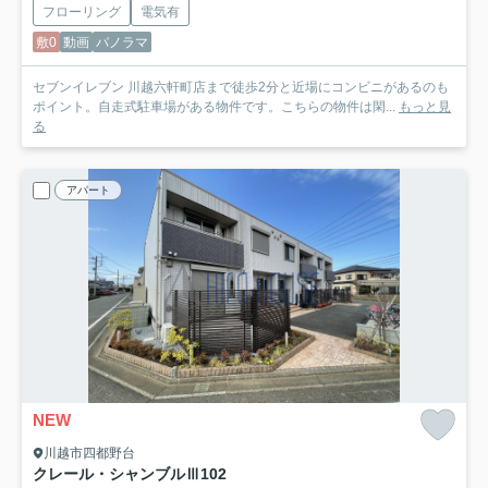
フローリング
電気有
敷0
動画
パノラマ
セブンイレブン 川越六軒町店まで徒歩2分と近場にコンビニがあるのも
ポイント。自走式駐車場がある物件です。こちらの物件は閑...
もっと見
る
アパート
NEW
川越市四都野台
クレール・シャンブルⅢ
102