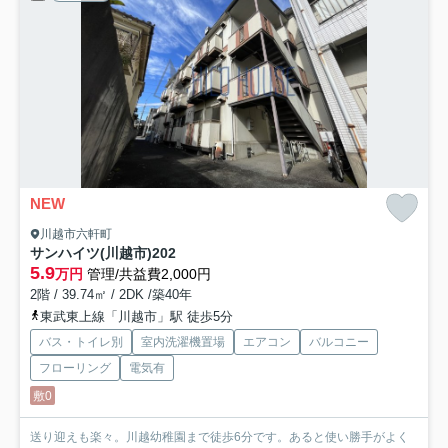
NEW
川越市六軒町
サンハイツ(川越市)
202
5.9
万円
管理/共益費2,000円
2階 / 39.74㎡ / 2DK /築40年
東武東上線「川越市」駅 徒歩5分
バス・トイレ別
室内洗濯機置場
エアコン
バルコニー
フローリング
電気有
敷0
送り迎えも楽々。川越幼稚園まで徒歩6分です。あると使い勝手がよく