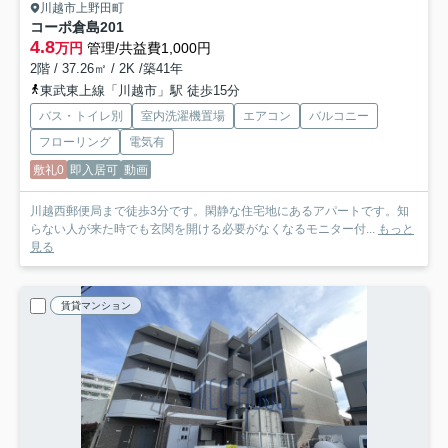
川越市上野田町
コーポ倉島
201
4.8
万円
管理/共益費1,000円
2階 / 37.26㎡ / 2K /築41年
東武東上線「川越市」駅 徒歩15分
バス・トイレ別
室内洗濯機置場
エアコン
バルコニー
フローリング
電気有
敷礼0
即入居可
動画
川越西郵便局まで徒歩3分です。閑静な住宅地にあるアパートです。知
らない人が来た時でも玄関を開ける必要がなくなるモニター付...
もっと
見る
賃貸マンション