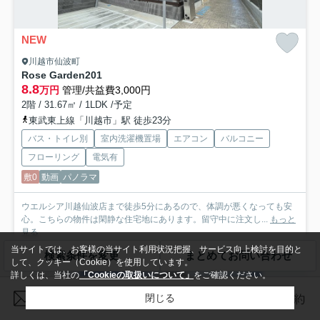
NEW
川越市仙波町
Rose Garden
201
8.8
万円
管理/共益費3,000円
2階 / 31.67㎡ / 1LDK /予定
東武東上線「川越市」駅 徒歩23分
バス・トイレ別
室内洗濯機置場
エアコン
バルコニー
フローリング
電気有
敷0
動画
パノラマ
ウエルシア川越仙波店まで徒歩5分にあるので、体調が悪くなっても安
心。こちらの物件は閑静な住宅地にあります。留守中に注文し...
もっと
見る
当サイトでは、お客様の当サイト利用状況把握、サービス向上検討を目的と
検索条件を変更
まとめてお問い合わせ
して、クッキー（Cookie）を使用しています。
アパート
詳しくは、当社の
「Cookieの取扱いについて」
をご確認ください。
閉じる