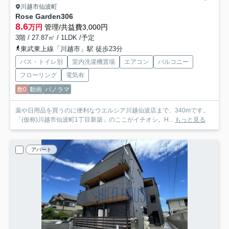
川越市仙波町
Rose Garden
306
8.6
万円
管理/共益費3,000円
3階 / 27.87㎡ / 1LDK /予定
東武東上線「川越市」駅 徒歩23分
バス・トイレ別
室内洗濯機置場
エアコン
バルコニー
フローリング
電気有
敷0
動画
パノラマ
薬や日用品を買うのに便利なウエルシア川越仙波店まで、340mです。
「(仮称)川越市仙波町1丁目新築」のここがイチオシ。H...
もっと見る
アパート