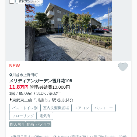
賃貸マンション
NEW
川越市上野田町
メリディアンガーデン雪月花
105
11.8
万円
管理/共益費10,000円
1階 / 85.09㎡ / 3LDK /築32年
東武東上線「川越市」駅 徒歩14分
バス・トイレ別
室内洗濯機置場
エアコン
バルコニー
フローリング
電気有
即入居可
動画
パノラマ