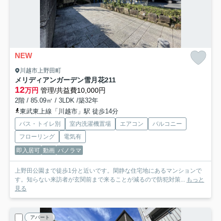
NEW
川越市上野田町
メリディアンガーデン雪月花
211
12
万円
管理/共益費10,000円
2階 / 85.09㎡ / 3LDK /築32年
東武東上線「川越市」駅 徒歩14分
バス・トイレ別
室内洗濯機置場
エアコン
バルコニー
フローリング
電気有
即入居可
動画
パノラマ
上野田公園まで徒歩1分と近いです。閑静な住宅地にあるマンションで
す。知らない来訪者が玄関前まで来ることが減るので防犯対策...
もっと
見る
アパート