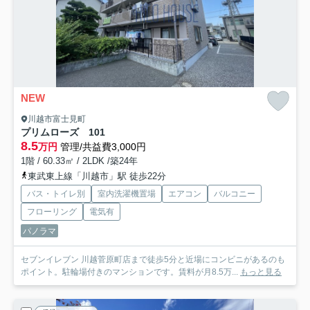
NEW
川越市富士見町
プリムローズ
101
8.5
万円
管理/共益費3,000円
1階 / 60.33㎡ / 2LDK /築24年
東武東上線「川越市」駅 徒歩22分
バス・トイレ別
室内洗濯機置場
エアコン
バルコニー
フローリング
電気有
パノラマ
セブンイレブン 川越菅原町店まで徒歩5分と近場にコンビニがあるのも
ポイント。駐輪場付きのマンションです。賃料が月8.5万...
もっと見る