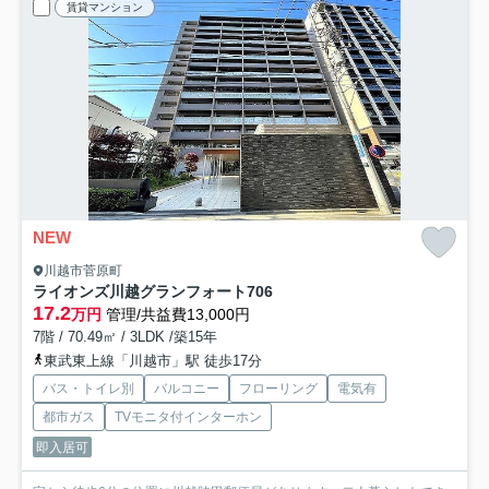
賃貸マンション
NEW
川越市菅原町
ライオンズ川越グランフォート
706
17.2
万円
管理/共益費13,000円
7階 / 70.49㎡ / 3LDK /築15年
東武東上線「川越市」駅 徒歩17分
バス・トイレ別
バルコニー
フローリング
電気有
都市ガス
TVモニタ付インターホン
即入居可