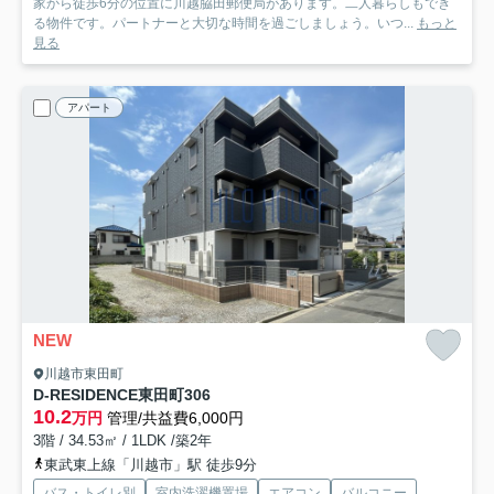
家から徒歩6分の位置に川越脇田郵便局があります。二人暮らしもでき
る物件です。パートナーと大切な時間を過ごしましょう。いつ...
もっと
見る
アパート
NEW
川越市東田町
D-RESIDENCE東田町
306
10.2
万円
管理/共益費6,000円
3階 / 34.53㎡ / 1LDK /築2年
東武東上線「川越市」駅 徒歩9分
バス・トイレ別
室内洗濯機置場
エアコン
バルコニー