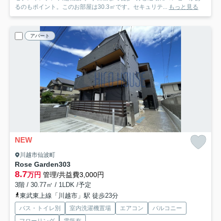
るのもポイント。このお部屋は30.3㎡です。セキュリテ...
もっと見る
アパート
NEW
川越市仙波町
Rose Garden
303
8.7
万円
管理/共益費3,000円
3階 / 30.77㎡ / 1LDK /予定
東武東上線「川越市」駅 徒歩23分
バス・トイレ別
室内洗濯機置場
エアコン
バルコニー