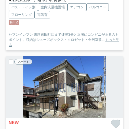
バス・トイレ別
室内洗濯機置場
エアコン
バルコニー
フローリング
電気有
敷礼0
セブンイレブン 川越東田町店まで徒歩3分と近場にコンビニがあるのも
ポイント。収納はシューズボックス・クロゼット・全居室収...
もっと見
る
アパート
NEW