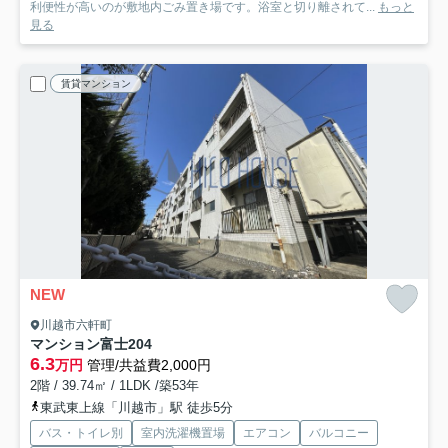
利便性が高いのが敷地内ごみ置き場です。浴室と切り離されて...
もっと
見る
賃貸マンション
NEW
川越市六軒町
マンション富士
204
6.3
万円
管理/共益費2,000円
2階 / 39.74㎡ / 1LDK /築53年
東武東上線「川越市」駅 徒歩5分
バス・トイレ別
室内洗濯機置場
エアコン
バルコニー