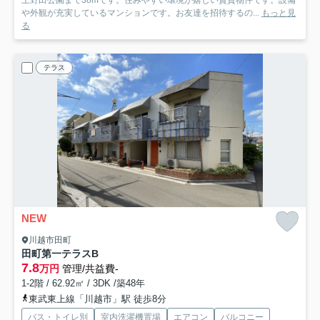
上野田公園まで38mです。住みやすい環境が嬉しい賃貸物件です。設備
や外観が充実しているマンションです。お友達を招待するの...
もっと見
る
テラス
NEW
川越市田町
田町第一テラス
B
7.8
万円
管理/共益費-
1-2階 / 62.92㎡ / 3DK /築48年
東武東上線「川越市」駅 徒歩8分
バス・トイレ別
室内洗濯機置場
エアコン
バルコニー