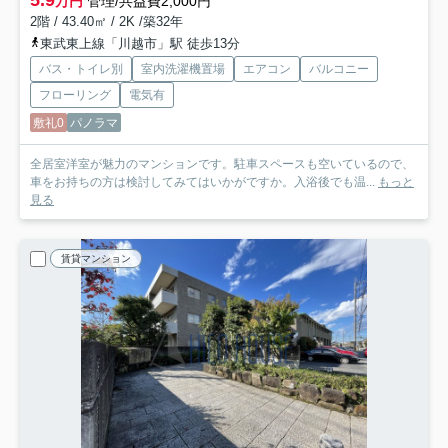
5.9
万円
管理/共益費2,000円
2階 / 43.40㎡ / 2K /築32年
東武東上線「川越市」駅 徒歩13分
バス・トイレ別
室内洗濯機置場
エアコン
バルコニー
フローリング
電気有
敷礼0
パノラマ
全居室洋室が魅力のマンションです。駐車スペースも空いているので、
車をお持ちの方は検討してみてはいかがですか。入浴後でも温...
もっと
見る
賃貸マンション