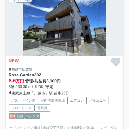
NEW
川越市仙波町
Rose Garden
302
8.6
万円
管理/共益費3,000円
3階 / 30.30㎡ / 1LDK /予定
東武東上線「川越市」駅 徒歩23分
バス・トイレ別
室内洗濯機置場
エアコン
バルコニー
フローリング
電気有
敷0
動画
パノラマ
セブンイレブン 川越仙波町2丁目店まで徒歩5分と近場にコンビニがあ