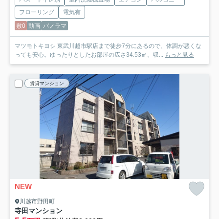
フローリング
電気有
敷0
動画
パノラマ
マツモトキヨシ 東武川越市駅店まで徒歩7分にあるので、体調が悪くな
っても安心。ゆったりとしたお部屋の広さ34.53㎡。収...
もっと見る
賃貸マンション
NEW
川越市野田町
寺田マンション