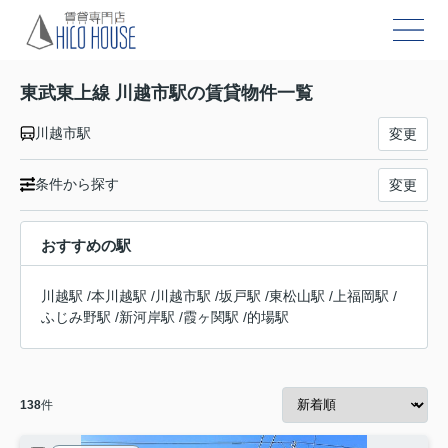
東武東上線 川越市駅の賃貸物件一覧
川越市駅
変更
条件から探す
変更
おすすめの駅
川越駅
/
本川越駅
/
川越市駅
/
坂戸駅
/
東松山駅
/
上福岡駅
/
ふじみ野駅
/
新河岸駅
/
霞ヶ関駅
/
的場駅
138
件