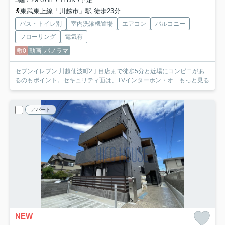
東武東上線「川越市」駅 徒歩23分
バス・トイレ別
室内洗濯機置場
エアコン
バルコニー
フローリング
電気有
敷0
動画
パノラマ
セブンイレブン 川越仙波町2丁目店まで徒歩5分と近場にコンビニがあ
るのもポイント。セキュリティ面は、TVインターホン・オ...
もっと見る
アパート
NEW