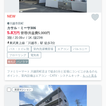
NEW
川越市田町
カサル・ミーサ
306
5.8
万円
管理/共益費5,000円
3階 / 20.09㎡ / 1K /築23年
東武東上線「川越市」駅 徒歩3分
バス・トイレ別
室内洗濯機置場
エアコン
バルコニー
フローリング
電気有
敷礼0
パノラマ
ファミリーマート 川越田町店まで徒歩1分と近場にコンビニがあるのも
ポイント。室内設備はエアコン・CATV・システムキッチ...
もっと見る
賃貸マンション