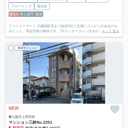
フローリング
電気有
敷礼0
即入居可
動画
ファミリーマート 川越田町店まで徒歩5分と近場にコンビニがあるのも
ポイント。現在空家の物件です。TVインターフォン付きの...
もっと見る
賃貸マンション
NEW
川越市上野田町
マンション三鈴No.2
201