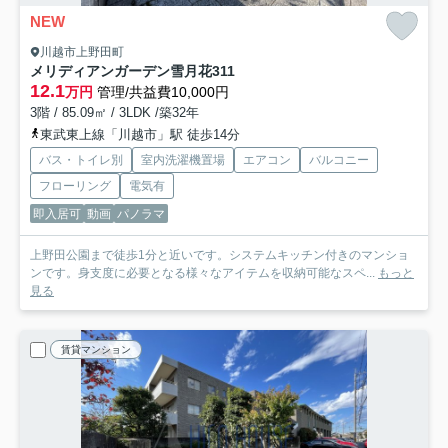
NEW
川越市上野田町
メリディアンガーデン雪月花
311
12.1
万円
管理/共益費10,000円
3階 / 85.09㎡ / 3LDK /築32年
東武東上線「川越市」駅 徒歩14分
バス・トイレ別
室内洗濯機置場
エアコン
バルコニー
フローリング
電気有
即入居可
動画
パノラマ
上野田公園まで徒歩1分と近いです。システムキッチン付きのマンショ
ンです。身支度に必要となる様々なアイテムを収納可能なスペ...
もっと
見る
賃貸マンション