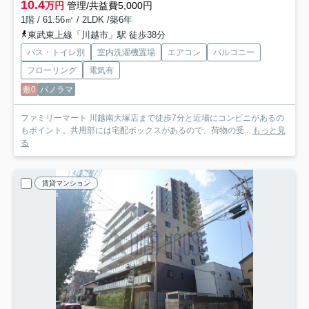
10.4
万円
管理/共益費5,000円
1階 / 61.56㎡ / 2LDK /築6年
東武東上線「川越市」駅 徒歩38分
バス・トイレ別
室内洗濯機置場
エアコン
バルコニー
フローリング
電気有
敷0
パノラマ
ファミリーマート 川越南大塚店まで徒歩7分と近場にコンビニがあるの
もポイント。共用部には宅配ボックスがあるので、荷物の受...
もっと見
る
賃貸マンション