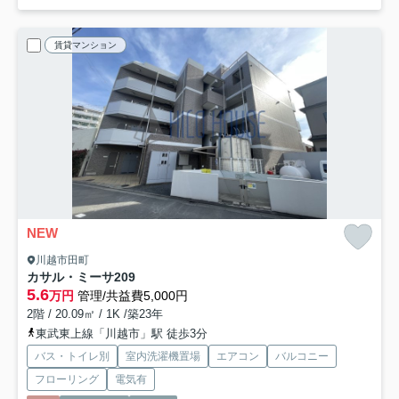
賃貸マンション
NEW
川越市田町
カサル・ミーサ
209
5.6
万円
管理/共益費5,000円
2階 / 20.09㎡ / 1K /築23年
東武東上線「川越市」駅 徒歩3分
バス・トイレ別
室内洗濯機置場
エアコン
バルコニー
フローリング
電気有