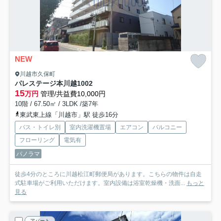
NEW
川越市久保町
パレステージ本川越
1002
15
万円
管理/共益費10,000円
10階 / 67.50㎡ / 3LDK /築7年
東武東上線「川越市」駅 徒歩16分
バス・トイレ別
室内洗濯機置場
エアコン
バルコニー
フローリング
電気有
パノラマ
徒歩4分のところに川越松江町郵便局があります。こちらの物件は自走
式駐車場がご利用いただけます。室内設備は浴室乾燥機・洗面...
もっと
見る
アパート