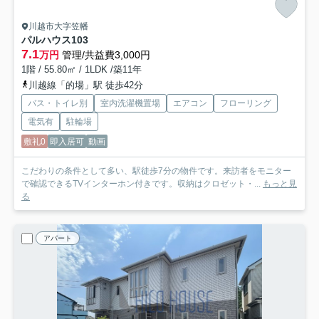
川越市大字笠幡
パルハウス
103
7.1
万円
管理/共益費3,000円
1階 / 55.80㎡ / 1LDK /築11年
川越線「的場」駅 徒歩42分
バス・トイレ別
室内洗濯機置場
エアコン
フローリング
電気有
駐輪場
敷礼0
即入居可
動画
こだわりの条件として多い、駅徒歩7分の物件です。来訪者をモニター
で確認できるTVインターホン付きです。収納はクロゼット・...
もっと見
る
アパート