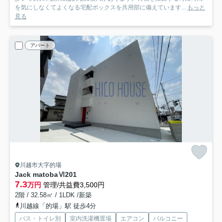
を気にしなくてよくなる宅配ボックスを共用部に備えています...
もっと
見る
アパート
川越市大字的場
Jack matobaⅥ
201
7.3
万円
管理/共益費3,500円
2階 / 32.58㎡ / 1LDK /新築
川越線「的場」駅 徒歩4分
バス・トイレ別
室内洗濯機置場
エアコン
バルコニー