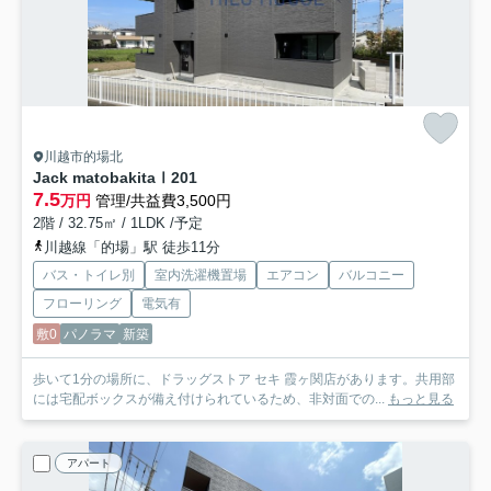
川越市的場北
Jack matobakitaⅠ
201
7.5
万円
管理/共益費3,500円
2階 / 32.75㎡ / 1LDK /予定
川越線「的場」駅 徒歩11分
バス・トイレ別
室内洗濯機置場
エアコン
バルコニー
フローリング
電気有
敷0
パノラマ
新築
歩いて1分の場所に、ドラッグストア セキ 霞ヶ関店があります。共用部
には宅配ボックスが備え付けられているため、非対面での...
もっと見る
アパート