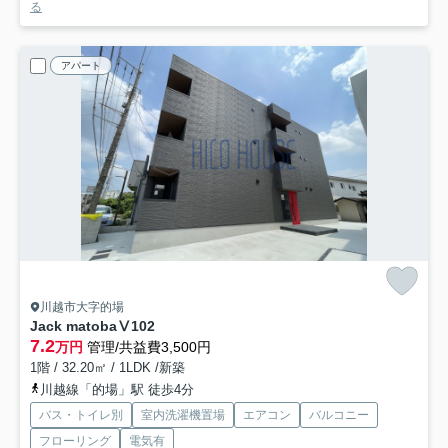
る
アパート
川越市大字的場
Jack matobaⅤ
102
7.2
万円
管理/共益費3,500円
1階 / 32.20㎡ / 1LDK /新築
川越線「的場」駅 徒歩4分
バス・トイレ別
室内洗濯機置場
エアコン
バルコニー
フローリング
電気有