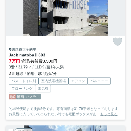
川越市大字的場
Jack matobaⅡ
303
7
万円
管理/共益費3,500円
3階 / 31.79㎡ / 1LDK /築1年未満
川越線「的場」駅 徒歩7分
バス・トイレ別
室内洗濯機置場
エアコン
バルコニー
フローリング
電気有
敷0
動画
パノラマ
的場郵便局まで徒歩5分です。専有面積は31.79平米となっております。
お風呂に入っていて出られない時でも宅配ボックスがあ...
もっと見る