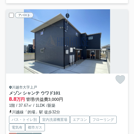
アパート
川越市大字上戸
メゾン シャンテ ウワド
101
8.8
万円
管理/共益費3,000円
1階 / 37.67㎡ / 1LDK /新築
川越線「的場」駅 徒歩32分
バス・トイレ別
室内洗濯機置場
エアコン
フローリング
電気有
都市ガス