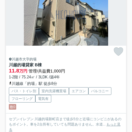
川越市大字的場
川越的場貸家 B棟
11.8
万円
管理/共益費1,000円
1-2階 / 75.24㎡ / 3LDK /築4年
川越線「的場」駅 徒歩8分
バス・トイレ別
室内洗濯機置場
エアコン
バルコニー
フローリング
電気有
敷0
セブンイレブン 川越的場新町店まで徒歩5分と近場にコンビニがあるの
もポイント。車を2台所有していても問題ありません。水道...
もっと見
る