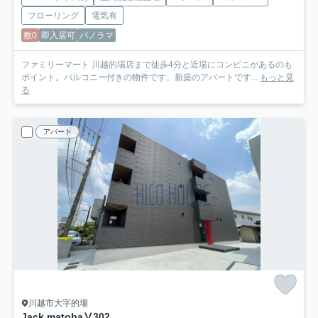
フローリング
電気有
敷0
即入居可
パノラマ
ファミリーマート 川越的場店まで徒歩4分と近場にコンビニがあるのも
ポイント。バルコニー付きの物件です。新築のアパートです...
もっと見
る
アパート
川越市大字的場
Jack matobaⅤ
302