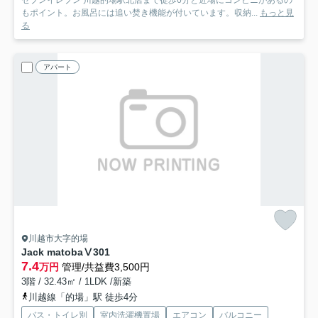
セブンイレブン 川越的場駅北店まで徒歩6分と近場にコンビニがあるの
もポイント。お風呂には追い焚き機能が付いています。収納...
もっと見
る
アパート
川越市大字的場
Jack matobaⅤ
301
7.4
万円
管理/共益費3,500円
3階 / 32.43㎡ / 1LDK /新築
川越線「的場」駅 徒歩4分
バス・トイレ別
室内洗濯機置場
エアコン
バルコニー