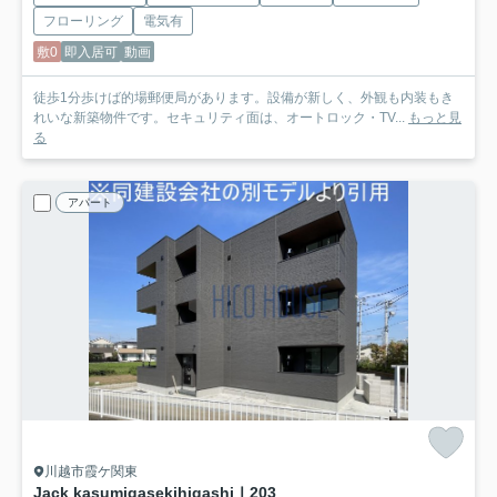
フローリング
電気有
敷0
即入居可
動画
徒歩1分歩けば的場郵便局があります。設備が新しく、外観も内装もき
れいな新築物件です。セキュリティ面は、オートロック・TV...
もっと見
る
アパート
川越市霞ケ関東
Jack kasumigasekihigashiⅠ
203