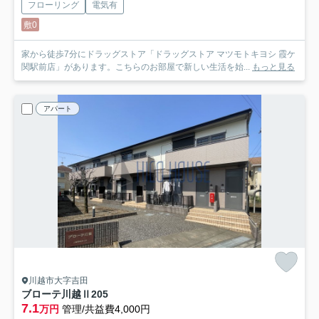
フローリング
電気有
敷0
家から徒歩7分にドラッグストア「ドラッグストア マツモトキヨシ 霞ケ
関駅前店」があります。こちらのお部屋で新しい生活を始...
もっと見る
アパート
川越市大字吉田
ブローテ川越Ⅱ
205
7.1
万円
管理/共益費4,000円