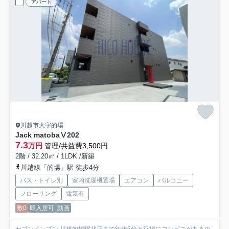
アパート
川越市大字的場
Jack matobaⅤ
202
7.3
万円
管理/共益費3,500円
2階 / 32.20㎡ / 1LDK /新築
川越線「的場」駅 徒歩4分
バス・トイレ別
室内洗濯機置場
エアコン
バルコニー
フローリング
電気有
敷0
即入居可
動画