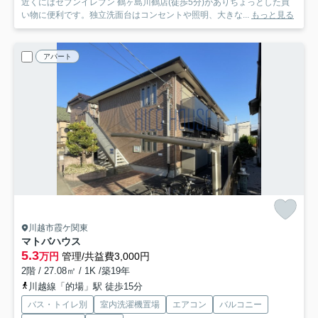
近くにはセブンイレブン 鶴ヶ島川鶴店(徒歩5分)がありちょっとした買
い物に便利です。独立洗面台はコンセントや照明、大きな...
もっと見る
アパート
川越市霞ケ関東
マトバハウス
5.3
万円
管理/共益費3,000円
2階 / 27.08㎡ / 1K /築19年
川越線「的場」駅 徒歩15分
バス・トイレ別
室内洗濯機置場
エアコン
バルコニー