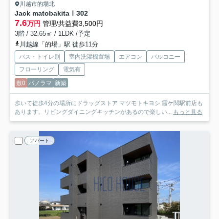
川越市的場北
Jack matobakitaⅠ
302
7.6
万円
管理/共益費3,500円
3階 / 32.65㎡ / 1LDK /予定
川越線「的場」駅 徒歩11分
バス・トイレ別
室内洗濯機置場
エアコン
バルコニー
フローリング
電気有
敷0
パノラマ
新築
歩いて徒歩4分の場所にドラッグストア マツモトキヨシ 霞ケ関駅前店も
あります。リビングダイニングキッチンがあるので楽しい...
もっと見る
アパート