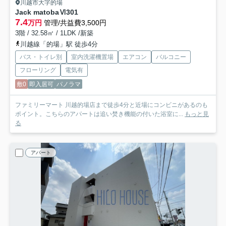
川越市大字的場
Jack matobaⅥ
301
7.4
万円
管理/共益費3,500円
3階 / 32.58㎡ / 1LDK /新築
川越線「的場」駅 徒歩4分
バス・トイレ別
室内洗濯機置場
エアコン
バルコニー
フローリング
電気有
敷0
即入居可
パノラマ
ファミリーマート 川越的場店まで徒歩4分と近場にコンビニがあるのも
ポイント。こちらのアパートは追い焚き機能の付いた浴室に...
もっと見
る
アパート