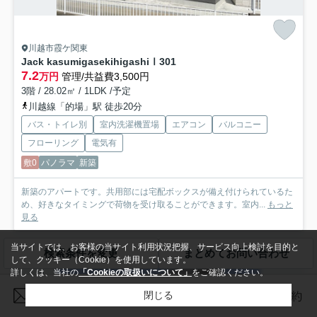
川越市霞ケ関東
Jack kasumigasekihigashiⅠ
301
7.2
万円
管理/共益費3,500円
3階 / 28.02㎡ / 1LDK /予定
川越線「的場」駅 徒歩20分
バス・トイレ別
室内洗濯機置場
エアコン
バルコニー
フローリング
電気有
敷0
パノラマ
新築
新築のアパートです。共用部には宅配ボックスが備え付けられているた
め、好きなタイミングで荷物を受け取ることができます。室内...
もっと
見る
当サイトでは、お客様の当サイト利用状況把握、サービス向上検討を目的と
検索条件を変更
まとめてお問い合わせ
アパート
して、クッキー（Cookie）を使用しています。
詳しくは、当社の
「Cookieの取扱いについて」
をご確認ください。
閉じる