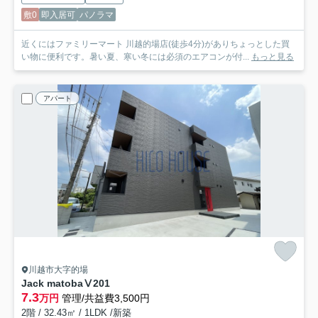
敷0
即入居可
パノラマ
近くにはファミリーマート 川越的場店(徒歩4分)がありちょっとした買
い物に便利です。暑い夏、寒い冬には必須のエアコンが付...
もっと見る
アパート
川越市大字的場
Jack matobaⅤ
201
7.3
万円
管理/共益費3,500円
2階 / 32.43㎡ / 1LDK /新築