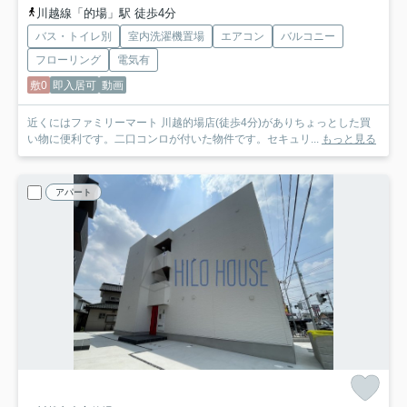
川越線「的場」駅 徒歩4分
バス・トイレ別
室内洗濯機置場
エアコン
バルコニー
フローリング
電気有
敷0
即入居可
動画
近くにはファミリーマート 川越的場店(徒歩4分)がありちょっとした買
い物に便利です。二口コンロが付いた物件です。セキュリ...
もっと見る
アパート