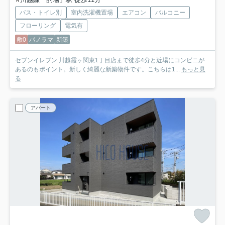
バス・トイレ別
室内洗濯機置場
エアコン
バルコニー
フローリング
電気有
敷0
パノラマ
新築
セブンイレブン 川越霞ヶ関東1丁目店まで徒歩4分と近場にコンビニが
あるのもポイント。新しく綺麗な新築物件です。こちらは1...
もっと見
る
アパート