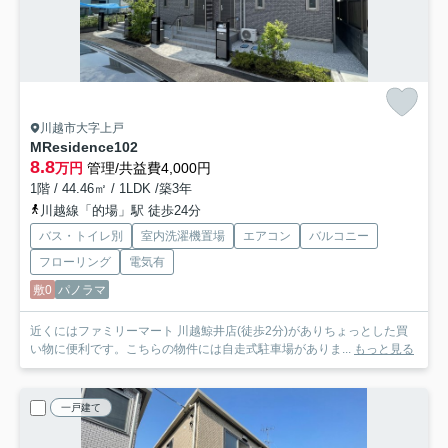
川越市大字上戸
MResidence
102
8.8
万円
管理/共益費4,000円
1階 / 44.46㎡ / 1LDK /築3年
川越線「的場」駅 徒歩24分
バス・トイレ別
室内洗濯機置場
エアコン
バルコニー
フローリング
電気有
敷0
パノラマ
近くにはファミリーマート 川越鯨井店(徒歩2分)がありちょっとした買
い物に便利です。こちらの物件には自走式駐車場がありま...
もっと見る
一戸建て