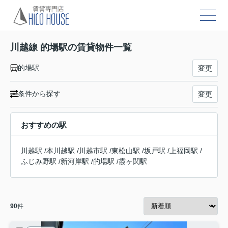
川越線 的場駅の賃貸物件一覧
的場駅
変更
条件から探す
変更
おすすめの駅
川越駅
/
本川越駅
/
川越市駅
/
東松山駅
/
坂戸駅
/
上福岡駅
/
ふじみ野駅
/
新河岸駅
/
的場駅
/
霞ヶ関駅
90
件