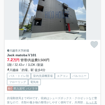
川越市大字的場
Jack matobaⅤ
101
7.2
万円
管理/共益費3,500円
1階 / 32.43㎡ / 1LDK /新築
川越線「的場」駅 徒歩4分
バス・トイレ別
室内洗濯機置場
エアコン
バルコニー
フローリング
電気有
敷0
即入居可
パノラマ
的場郵便局まで45mです。収納はシューズボックス・クロゼットなど豊
富なので、衣類や履き物の整理がしやすく便利です。共用部...
もっと見