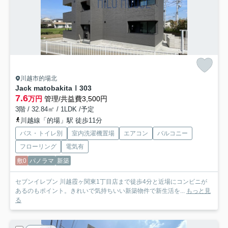
川越市的場北
Jack matobakitaⅠ
303
7.6
万円
管理/共益費3,500円
3階 / 32.84㎡ / 1LDK /予定
川越線「的場」駅 徒歩11分
バス・トイレ別
室内洗濯機置場
エアコン
バルコニー
フローリング
電気有
敷0
パノラマ
新築
セブンイレブン 川越霞ヶ関東1丁目店まで徒歩4分と近場にコンビニが
あるのもポイント。きれいで気持ちいい新築物件で新生活を...
もっと見
る