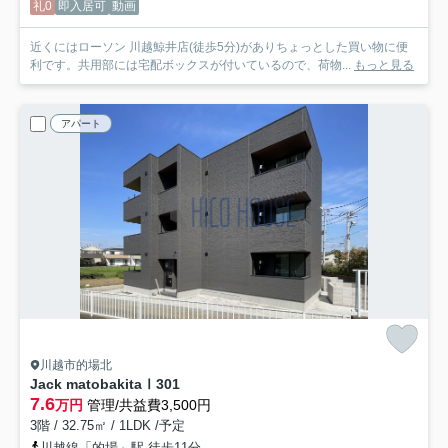
礼0
即入居可
動画
近くにはローソン 川越鯨井店(徒歩5分)がありちょっとした買い物に便
利です。共用部には宅配ボックスが付いているので、荷物...
もっと見る
アパート
川越市的場北
Jack matobakitaⅠ
301
7.6
万円
管理/共益費3,500円
3階 / 32.75㎡ / 1LDK /予定
川越線「的場」駅 徒歩11分