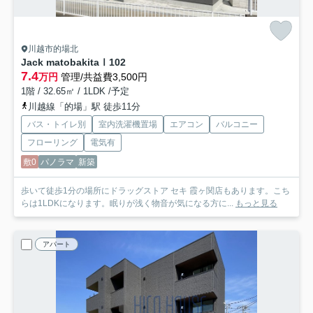
川越市的場北
Jack matobakitaⅠ
102
7.4
万円
管理/共益費3,500円
1階 / 32.65㎡ / 1LDK /予定
川越線「的場」駅 徒歩11分
バス・トイレ別
室内洗濯機置場
エアコン
バルコニー
フローリング
電気有
敷0
パノラマ
新築
歩いて徒歩1分の場所にドラッグストア セキ 霞ヶ関店もあります。こち
らは1LDKになります。眠りが浅く物音が気になる方に...
もっと見る
アパート