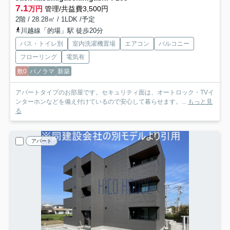
7.1
万円
管理/共益費3,500円
2階 / 28.28㎡ / 1LDK /予定
川越線「的場」駅 徒歩20分
バス・トイレ別
室内洗濯機置場
エアコン
バルコニー
フローリング
電気有
敷0
パノラマ
新築
アパートタイプのお部屋です。セキュリティ面は、オートロック・TVイ
ンターホンなどを備え付けているので安心して暮らせます。...
もっと見
る
アパート