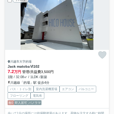
アパート
川越市大字的場
Jack matobaⅥ
102
7.2
万円
管理/共益費3,500円
1階 / 32.08㎡ / 1LDK /新築
川越線「的場」駅 徒歩4分
バス・トイレ別
室内洗濯機置場
エアコン
バルコニー
フローリング
電気有
敷0
即入居可
パノラマ
歩いて1分の場所には的場郵便局があります。荷物を注文する時に時間