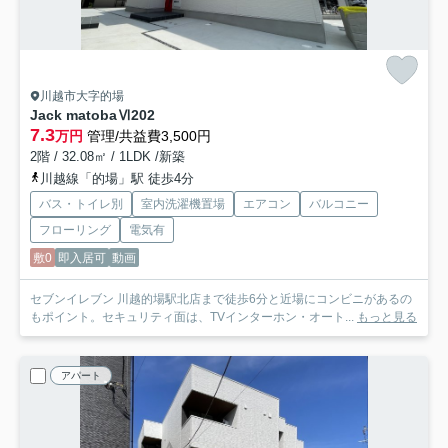
川越市大字的場
Jack matobaⅥ
202
7.3
万円
管理/共益費3,500円
2階 / 32.08㎡ / 1LDK /新築
川越線「的場」駅 徒歩4分
バス・トイレ別
室内洗濯機置場
エアコン
バルコニー
フローリング
電気有
敷0
即入居可
動画
セブンイレブン 川越的場駅北店まで徒歩6分と近場にコンビニがあるの
もポイント。セキュリティ面は、TVインターホン・オート...
もっと見る
アパート