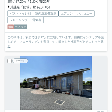
2階 / 57.20㎡ / 1LDK /築22年
川越線「的場」駅 徒歩30分
バス・トイレ別
室内洗濯機置場
エアコン
バルコニー
フローリング
電気有
敷0
パノラマ
この物件は、駅まで徒歩12分に立地しています。自由にインテリアを楽
しめる、フローリングのお部屋です。独立した洗面所がある...
もっと見
る
アパート