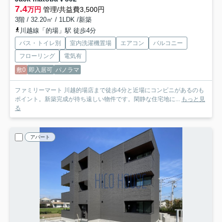
7.4
万円
管理/共益費3,500円
3階 / 32.20㎡ / 1LDK /新築
川越線「的場」駅 徒歩4分
バス・トイレ別
室内洗濯機置場
エアコン
バルコニー
フローリング
電気有
敷0
即入居可
パノラマ
ファミリーマート 川越的場店まで徒歩4分と近場にコンビニがあるのも
ポイント。新築完成が待ち遠しい物件です。閑静な住宅地に...
もっと見
る
アパート