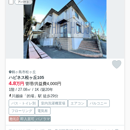
アパート
鶴ヶ島市松ヶ丘
ハピネス松ヶ丘
105
4.8
万円
管理/共益費4,000円
1階 / 27.08㎡ / 1K /築20年
川越線「的場」駅 徒歩29分
バス・トイレ別
室内洗濯機置場
エアコン
バルコニー
フローリング
電気有
敷礼0
即入居可
パノラマ