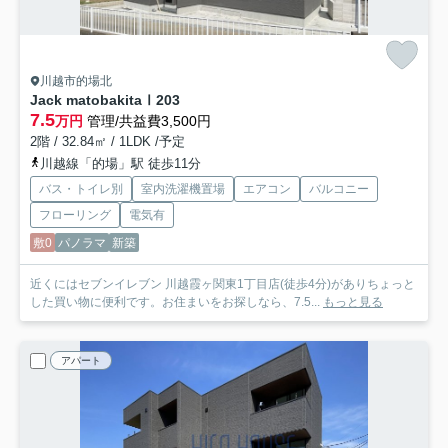
川越市的場北
Jack matobakitaⅠ
203
7.5
万円
管理/共益費3,500円
2階 / 32.84㎡ / 1LDK /予定
川越線「的場」駅 徒歩11分
バス・トイレ別
室内洗濯機置場
エアコン
バルコニー
フローリング
電気有
敷0
パノラマ
新築
近くにはセブンイレブン 川越霞ヶ関東1丁目店(徒歩4分)がありちょっと
した買い物に便利です。お住まいをお探しなら、7.5...
もっと見る
アパート