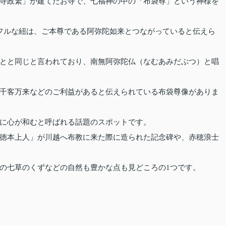
寺政繁」が建てたお寺で、七福神の中の「布袋尊」という神様を
フルな紐は、ご本尊である阿弥陀如来とつながっていると伝えら
とと同じと言われており、南無阿弥陀仏（なむあみだぶつ）と唱
千客万来などのご利益があると伝えられている布袋尊像がありま
に心が和むと呼ばれる話題のスポットです。
徳本上人」が川越へ布教に来た際に造られた記念碑や、赤穂浪士
の七草のくずなどの自然も豊かな点も見どころの1つです。