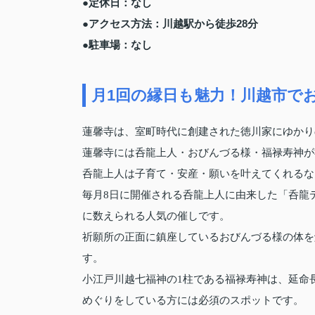
●定休日：なし
●アクセス方法：川越駅から徒歩28分
●駐車場：なし
月1回の縁日も魅力！川越市で
蓮馨寺は、室町時代に創建された徳川家にゆかり
蓮馨寺には呑龍上人・おびんづる様・福禄寿神が
呑龍上人は子育て・安産・願いを叶えてくれるな
毎月8日に開催される呑龍上人に由来した「呑龍
に数えられる人気の催しです。
祈願所の正面に鎮座しているおびんづる様の体を
す。
小江戸川越七福神の1柱である福禄寿神は、延命
めぐりをしている方には必須のスポットです。