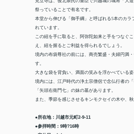
見立寺は、後北条氏の重臣で川越城の城将「大道
祭っていることで有名です。
本堂から伸びる「御手綱」と呼ばれる5本のカラ
れています。
この紐を手に取ると、阿弥陀如来と手をつなぐこ
え、紐を握るとご利益を得られるでしょう。
境内の布袋尊社の前には、商売繁盛・夫婦円満・
す。
大きな袋を背負い、満面の笑みを浮かべている姿
境内には、江戸時代の浄土宗僧侶で念仏行者の「
「矢頭右衛門七」の妹の墓があります。
また、季節を感じさせるキンモクセイの木や、秋
●所在地：川越市元町2-9-11
●参拝時間：9時?16時