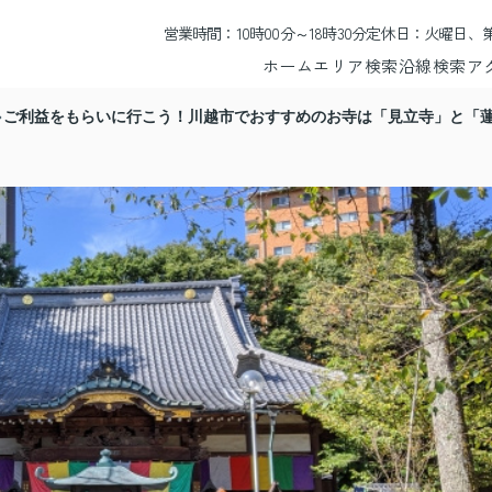
営業時間：10時00分～18時30分
定休日：火曜日、第
ホーム
エリア検索
沿線検索
ア
ご利益をもらいに行こう！川越市でおすすめのお寺は「見立寺」と「