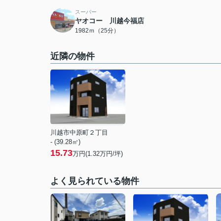
スーパー
ヤオコー 川越今福店
1982ｍ（25分）
近隣の物件
川越市中原町２丁目
- (39.28㎡)
15.73
万円(
1.32
万円/坪)
よく見られている物件