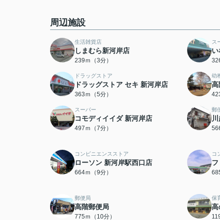
周辺施設
生活雑貨店
ス
しまむら新河岸店
い
239ｍ（3分）
3
ドラッグストア
幼
ドラッグストア セキ 新河岸店
高
363ｍ（5分）
4
スーパー
郵
コモディイイダ 新河岸店
川
497ｍ（7分）
5
コンビニエンスストア
コ
ローソン 新河岸駅西口店
フ
664ｍ（9分）
6
郵便局
保
高階郵便局
高
775ｍ（10分）
1