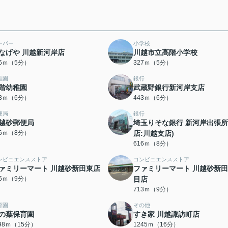
ーパー
小学校
なげや 川越新河岸店
川越市立高階小学校
26ｍ（5分）
327ｍ（5分）
稚園
銀行
階幼稚園
武蔵野銀行新河岸支店
23ｍ（6分）
443ｍ（6分）
便局
銀行
越砂郵便局
埼玉りそな銀行 新河岸出張所
66ｍ（8分）
店:川越支店)
616ｍ（8分）
ンビニエンスストア
コンビニエンスストア
ァミリーマート 川越砂新田東店
ファミリーマート 川越砂新
85ｍ（9分）
目店
713ｍ（9分）
育園
その他
の葉保育園
すき家 川越諏訪町店
198ｍ（15分）
1245ｍ（16分）