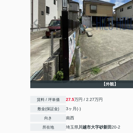
【外観】
27.5
万円 / 2.27万円
賃料 / 坪単価
3ヶ月(-)
敷金(保証金)
南西
向き
埼玉県
川越市
大字砂新田
20-2
所在地