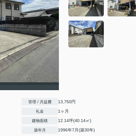
13,750円
管理 / 共益費
1ヶ月
礼金
12.14坪(40.14㎡)
建物面積
1996年7月(築30年)
築年月