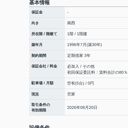
基本情報
-
保証金
南西
向き
1階 / 1階建
所在階 / 階建て
1996年7月(築30年)
築年月
定期借家 3年
契約期間
保証会社 / 料金
必加入 / その他
初回保証委託料：賃料合計の80％～
駐車場 / 月額
空有(5台) / 0円
空家
現況
取引条件の
2026年08月20日
有効期限
設備条件