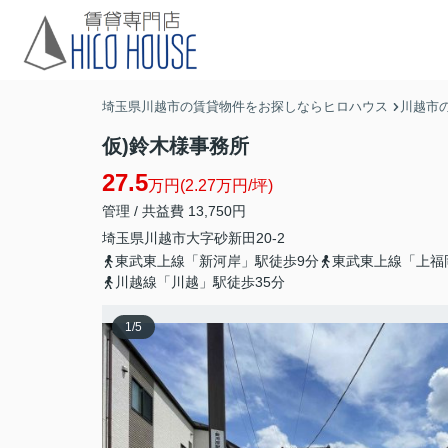
埼玉県川越市の賃貸物件をお探しならヒロハウス
川越市
仮)鈴木様事務所
27.5
万円(2.27万円/坪)
管理 / 共益費 13,750円
埼玉県
川越市
大字砂新田
20-2
東武東上線「新河岸」駅徒歩9分
東武東上線「上福
川越線「川越」駅徒歩35分
1
/
5