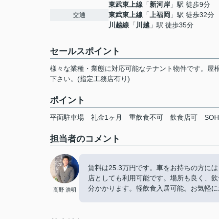
東武東上線
「
新河岸
」駅 徒歩9分
東武東上線
「
上福岡
」駅 徒歩32分
交通
川越線
「
川越
」駅 徒歩35分
セールスポイント
様々な業種・業態に対応可能なテナント物件です。屋
下さい。(指定工務店有り)
ポイント
平面駐車場
礼金1ヶ月
重飲食不可
飲食店可
SO
担当者のコメント
賃料は25.3万円です。車をお持ちの方
店としても利用可能です。場所も良く、飲
分かかります。軽飲食入居可能。お気軽に
髙野 浩明