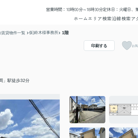
営業時間：10時00分～18時30分
定休日：火曜日、第
ホーム
エリア検索
沿線検索
ア
仮)鈴木様事務所
1階
の賃貸物件一覧
印刷する
お気
岡」駅徒歩32分