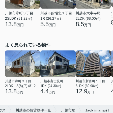
川越市岸町３丁目
川越市的場北１丁目
川越市大字寺尾
1
2SLDK (81.22㎡)
1R (26.27㎡)
2LDK (68.00㎡)
13.8
5.5
8.5
万円
万円
万円
よく見られている物件
川越市岸町３丁目
川越市富士見町
川越市新富町１丁目
2LDK＋S(納戸) (81.22㎡)
1DK (24.30㎡)
3LDK (60.90㎡)
1
13.8
4.4
12.9
万円
万円
万円
ウス
川越市の賃貸物件一覧
川越市駅
Jack imanariⅠ