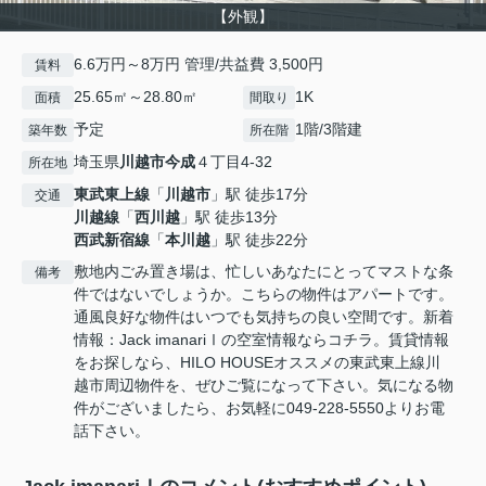
【外観】
6.6万円～8万円 管理/共益費 3,500円
賃料
25.65㎡～28.80㎡
1K
面積
間取り
予定
1階/3階建
築年数
所在階
埼玉県
川越市
今成
４丁目4-32
所在地
東武東上線
「
川越市
」駅 徒歩17分
交通
川越線
「
西川越
」駅 徒歩13分
西武新宿線
「
本川越
」駅 徒歩22分
敷地内ごみ置き場は、忙しいあなたにとってマストな条
備考
件ではないでしょうか。こちらの物件はアパートです。
通風良好な物件はいつでも気持ちの良い空間です。新着
情報：Jack imanariⅠの空室情報ならコチラ。賃貸情報
をお探しなら、HILO HOUSEオススメの東武東上線川
越市周辺物件を、ぜひご覧になって下さい。気になる物
件がございましたら、お気軽に049-228-5550よりお電
話下さい。