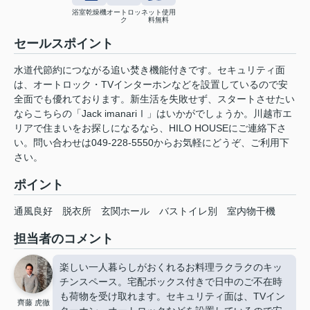
浴室乾燥機
オートロッ
ネット使用
ク
料無料
セールスポイント
水道代節約につながる追い焚き機能付きです。セキュリティ面
は、オートロック・TVインターホンなどを設置しているので安
全面でも優れております。新生活を失敗せず、スタートさせたい
ならこちらの「Jack imanariⅠ」はいかがでしょうか。川越市エ
リアで住まいをお探しになるなら、HILO HOUSEにご連絡下さ
い。問い合わせは049-228-5550からお気軽にどうぞ、ご利用下
さい。
ポイント
通風良好
脱衣所
玄関ホール
バストイレ別
室内物干機
担当者のコメント
楽しい一人暮らしがおくれるお料理ラクラクのキッ
チンスペース。宅配ボックス付きで日中のご不在時
も荷物を受け取れます。セキュリティ面は、TVイン
齊藤 虎徹