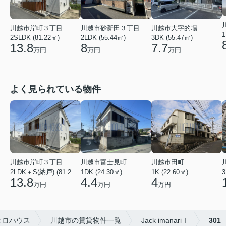
川越市大字的場
川越市岸町３丁目
川越市砂新田３丁目
1
3DK (55.47㎡)
2SLDK (81.22㎡)
2LDK (55.44㎡)
7.7
13.8
8
万円
万円
万円
よく見られている物件
川越市田町
川越市富士見町
川越市岸町３丁目
1K (22.60㎡)
1DK (24.30㎡)
3
2LDK＋S(納戸) (81.22㎡)
4
4.4
13.8
万円
万円
万円
ヒロハウス
川越市の賃貸物件一覧
Jack imanariⅠ
301