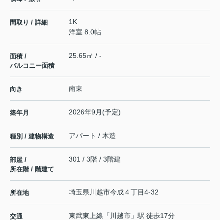
1K
間取り / 詳細
洋室 8.0帖
25.65㎡ / -
面積 /
バルコニー面積
南東
向き
2026年9月(予定)
築年月
アパート / 木造
種別 / 建物構造
301 / 3階 / 3階建
部屋 /
所在階 / 階建て
埼玉県
川越市
今成
４丁目4-32
所在地
東武東上線
「
川越市
」駅 徒歩17分
交通