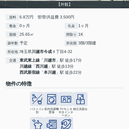
【外観】
6.8万円 管理/共益費 3,500円
賃料
0ヶ月
1ヶ月
敷金
礼金
25.65㎡
1K
面積
間取り
予定
3階/3階建
築年数
所在階
埼玉県
川越市
今成
４丁目4-32
所在地
東武東上線
「
川越市
」駅 徒歩17分
交通
川越線
「
西川越
」駅 徒歩13分
西武新宿線
「
本川越
」駅 徒歩22分
物件の特徴
バストイレ
室内洗濯機
TVモニタ
独立洗面台
別
置場
付きインタ
ーホン