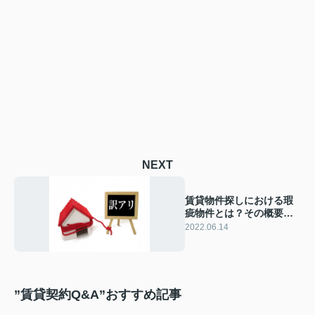
NEXT
賃貸物件探しにおける瑕
疵物件とは？その概要や
種類について解説！
2022.06.14
”賃貸契約Q&A”おすすめ記事