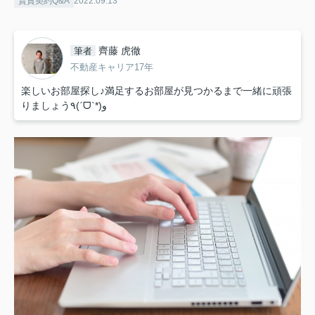
賃貸契約Q&A
2022.09.13
齊藤 虎徹
筆者
不動産キャリア17年
楽しいお部屋探し♪満足するお部屋が見つかるまで一緒に頑張
りましょう٩(ˊᗜˋ*)و