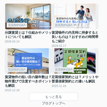
賃貸契約Q&A
賃貸契約Q&A
分譲賃貸とは？仕組みやメリッ
賃貸物件の内見時に持参すると
トについても解説
良いものは？おすすめの時間帯
もご紹介
2026.04.14
2026.02.17
賃貸契約Q&A
賃貸契約Q&A
賃貸物件の狙い目の築年数は？
定期借家契約とは？メリットや
物件選びで注意すべきポイント
普通借家契約との違いも解説
も解説
2025.11.18
2025.12.16
もっと見る
ブログトップへ