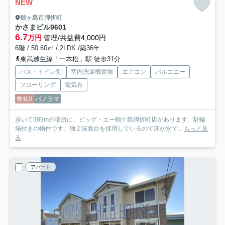
NEW
鶴ヶ島市脚折町
かさまビル9
601
6.7
万円
管理/共益費4,000円
6階 / 50.60㎡ / 2LDK /築36年
東武越生線「一本松」駅 徒歩31分
バス・トイレ別
室内洗濯機置場
エアコン
バルコニー
フローリング
電気有
敷礼0
パノラマ
歩いて389mの場所に、ビッグ・エー鶴ケ島脚折町店があります。駐輪
場付きの物件です。独立洗面台を採用しているので床が水で...
もっと見
る
アパート