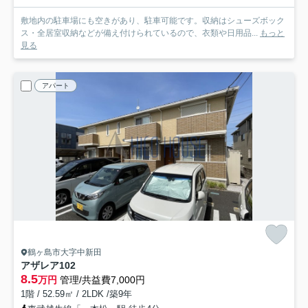
敷地内の駐車場にも空きがあり、駐車可能です。収納はシューズボック
ス・全居室収納などが備え付けられているので、衣類や日用品...
もっと
見る
アパート
鶴ヶ島市大字中新田
アザレア
102
8.5
万円
管理/共益費7,000円
1階 / 52.59㎡ / 2LDK /築9年