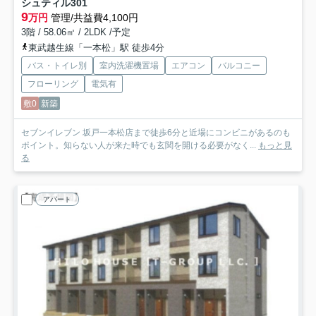
シュティル
301
9
万円
管理/共益費4,100円
3階 / 58.06㎡ / 2LDK /予定
東武越生線「一本松」駅 徒歩4分
バス・トイレ別
室内洗濯機置場
エアコン
バルコニー
フローリング
電気有
敷0
新築
セブンイレブン 坂戸一本松店まで徒歩6分と近場にコンビニがあるのも
ポイント。知らない人が来た時でも玄関を開ける必要がなく...
もっと見
る
アパート