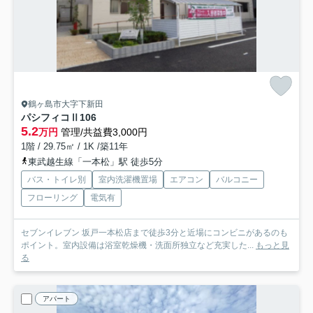
鶴ヶ島市大字下新田
パシフィコⅡ
106
5.2
万円
管理/共益費3,000円
1階 / 29.75㎡ / 1K /築11年
東武越生線「一本松」駅 徒歩5分
バス・トイレ別
室内洗濯機置場
エアコン
バルコニー
フローリング
電気有
セブンイレブン 坂戸一本松店まで徒歩3分と近場にコンビニがあるのも
ポイント。室内設備は浴室乾燥機・洗面所独立など充実した...
もっと見
る
アパート