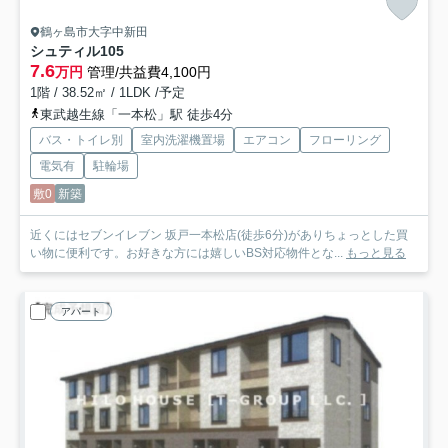
鶴ヶ島市大字中新田
シュティル
105
7.6
万円
管理/共益費4,100円
1階 / 38.52㎡ / 1LDK /予定
東武越生線「一本松」駅 徒歩4分
バス・トイレ別
室内洗濯機置場
エアコン
フローリング
電気有
駐輪場
敷0
新築
近くにはセブンイレブン 坂戸一本松店(徒歩6分)がありちょっとした買
い物に便利です。お好きな方には嬉しいBS対応物件とな...
もっと見る
アパート