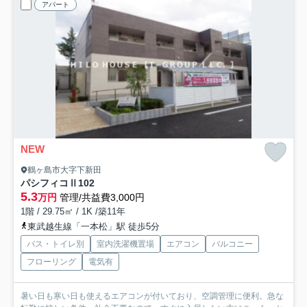
アパート
NEW
鶴ヶ島市大字下新田
パシフィコⅡ
102
5.3
万円
管理/共益費3,000円
1階 / 29.75㎡ / 1K /築11年
東武越生線「一本松」駅 徒歩5分
バス・トイレ別
室内洗濯機置場
エアコン
バルコニー
フローリング
電気有
暑い日も寒い日も使えるエアコンが付いており、空調管理に便利。急な