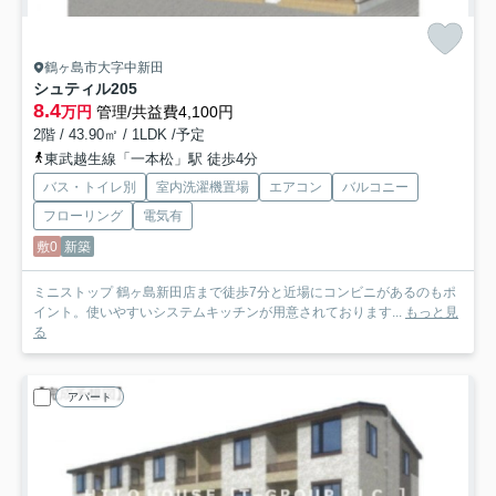
鶴ヶ島市大字中新田
シュティル
205
8.4
万円
管理/共益費4,100円
2階 / 43.90㎡ / 1LDK /予定
東武越生線「一本松」駅 徒歩4分
バス・トイレ別
室内洗濯機置場
エアコン
バルコニー
フローリング
電気有
敷0
新築
ミニストップ 鶴ヶ島新田店まで徒歩7分と近場にコンビニがあるのもポ
イント。使いやすいシステムキッチンが用意されております...
もっと見
る
アパート