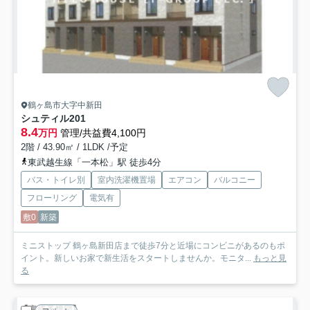
鶴ヶ島市大字中新田
シュティル
201
8.4
万円
管理/共益費4,100円
2階 / 43.90㎡ / 1LDK /予定
東武越生線「一本松」駅 徒歩4分
バス・トイレ別
室内洗濯機置場
エアコン
バルコニー
フローリング
電気有
敷0
新築
ミニストップ 鶴ヶ島新田店まで徒歩7分と近場にコンビニがあるのもポ
イント。新しいお家で新生活をスタートしませんか。モニタ...
もっと見
る