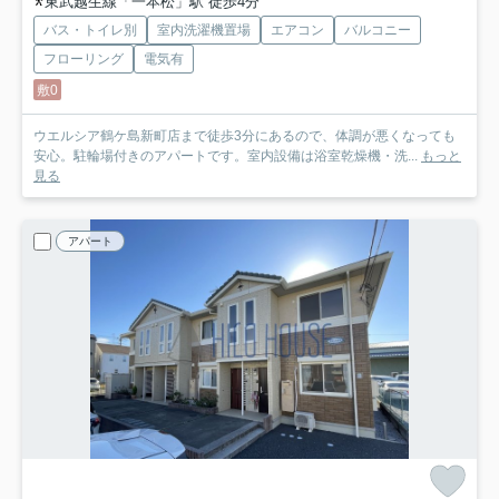
東武越生線「一本松」駅 徒歩4分
バス・トイレ別
室内洗濯機置場
エアコン
バルコニー
フローリング
電気有
敷0
ウエルシア鶴ケ島新町店まで徒歩3分にあるので、体調が悪くなっても
安心。駐輪場付きのアパートです。室内設備は浴室乾燥機・洗...
もっと
見る
アパート