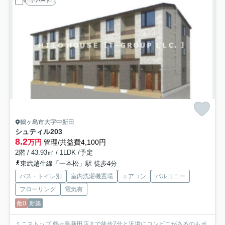
アパート
鶴ヶ島市大字中新田
シュティル
203
8.2
万円
管理/共益費4,100円
2階 / 43.93㎡ / 1LDK /予定
東武越生線「一本松」駅 徒歩4分
バス・トイレ別
室内洗濯機置場
エアコン
バルコニー
フローリング
電気有
敷0
新築
ミニストップ 鶴ヶ島新田店まで徒歩7分と近場にコンビニがあるのもポ