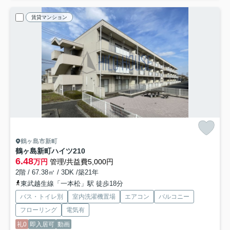
賃貸マンション
鶴ヶ島市新町
鶴ヶ島新町ハイツ
210
6.48
万円
管理/共益費5,000円
2階 / 67.38㎡ / 3DK /築21年
東武越生線「一本松」駅 徒歩18分
バス・トイレ別
室内洗濯機置場
エアコン
バルコニー
フローリング
電気有
礼0
即入居可
動画