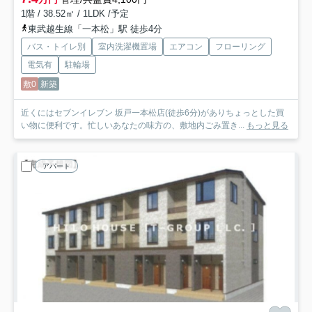
1階 / 38.52㎡ / 1LDK /予定
東武越生線「一本松」駅 徒歩4分
バス・トイレ別
室内洗濯機置場
エアコン
フローリング
電気有
駐輪場
敷0
新築
近くにはセブンイレブン 坂戸一本松店(徒歩6分)がありちょっとした買
い物に便利です。忙しいあなたの味方の、敷地内ごみ置き...
もっと見る
アパート