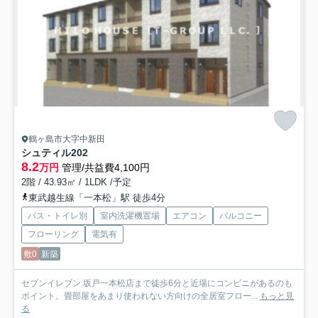
鶴ヶ島市大字中新田
シュティル
202
8.2
万円
管理/共益費4,100円
2階 / 43.93㎡ / 1LDK /予定
東武越生線「一本松」駅 徒歩4分
バス・トイレ別
室内洗濯機置場
エアコン
バルコニー
フローリング
電気有
敷0
新築
セブンイレブン 坂戸一本松店まで徒歩6分と近場にコンビニがあるのも
ポイント。畳部屋をあまり使われない方向けの全居室フロー...
もっと見
る