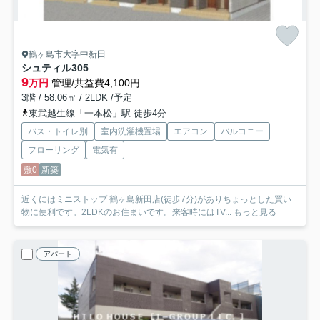
鶴ヶ島市大字中新田
シュティル
305
9
万円
管理/共益費4,100円
3階 / 58.06㎡ / 2LDK /予定
東武越生線「一本松」駅 徒歩4分
バス・トイレ別
室内洗濯機置場
エアコン
バルコニー
フローリング
電気有
敷0
新築
近くにはミニストップ 鶴ヶ島新田店(徒歩7分)がありちょっとした買い
物に便利です。2LDKのお住まいです。来客時にはTV...
もっと見る
アパート