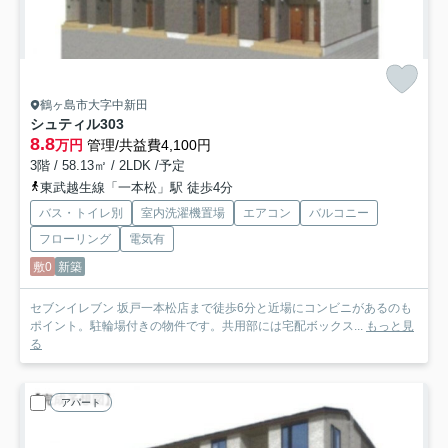
鶴ヶ島市大字中新田
シュティル
303
8.8
万円
管理/共益費4,100円
3階 / 58.13㎡ / 2LDK /予定
東武越生線「一本松」駅 徒歩4分
バス・トイレ別
室内洗濯機置場
エアコン
バルコニー
フローリング
電気有
敷0
新築
セブンイレブン 坂戸一本松店まで徒歩6分と近場にコンビニがあるのも
ポイント。駐輪場付きの物件です。共用部には宅配ボックス...
もっと見
る
アパート