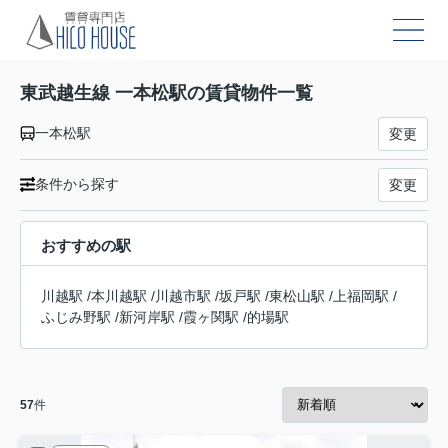
東武越生線 一本松駅の賃貸物件一覧
一本松駅
変更
条件から探す
変更
おすすめの駅
川越駅
/
本川越駅
/
川越市駅
/
坂戸駅
/
東松山駅
/
上福岡駅
/
ふじみ野駅
/
新河岸駅
/
霞ヶ関駅
/
的場駅
57
件