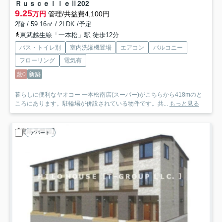
ＲｕｓｃｅｌｌｅⅡ
202
9.25
万円
管理/共益費4,100円
2階 / 59.16㎡ / 2LDK /予定
東武越生線「一本松」駅 徒歩12分
バス・トイレ別
室内洗濯機置場
エアコン
バルコニー
フローリング
電気有
敷0
新築
暮らしに便利なヤオコー 一本松南店(スーパー)がこちらから418mのと
ころにあります。駐輪場が併設されている物件です。共...
もっと見る
アパート