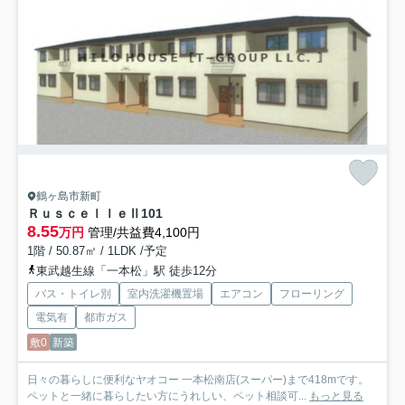
鶴ヶ島市新町
ＲｕｓｃｅｌｌｅⅡ
101
8.55
万円
管理/共益費4,100円
1階 / 50.87㎡ / 1LDK /予定
東武越生線「一本松」駅 徒歩12分
バス・トイレ別
室内洗濯機置場
エアコン
フローリング
電気有
都市ガス
敷0
新築
日々の暮らしに便利なヤオコー 一本松南店(スーパー)まで418mです。
ペットと一緒に暮らしたい方にうれしい、ペット相談可...
もっと見る