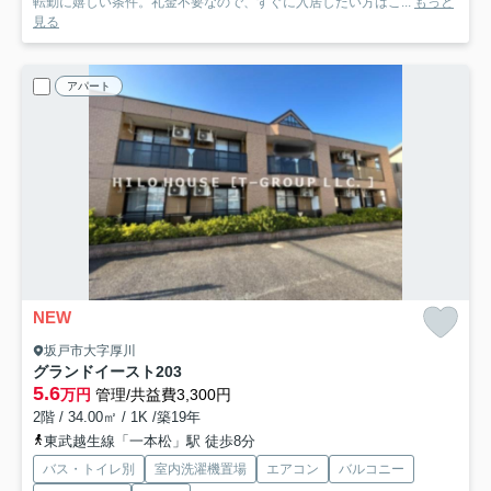
転勤に嬉しい条件。礼金不要なので、すぐに入居したい方はこ...
もっと
見る
アパート
NEW
坂戸市大字厚川
グランドイースト
203
5.6
万円
管理/共益費3,300円
2階 / 34.00㎡ / 1K /築19年
東武越生線「一本松」駅 徒歩8分
バス・トイレ別
室内洗濯機置場
エアコン
バルコニー