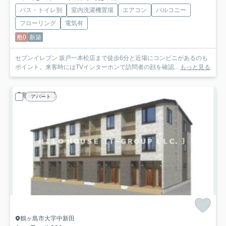
バス・トイレ別
室内洗濯機置場
エアコン
バルコニー
フローリング
電気有
敷0
新築
セブンイレブン 坂戸一本松店まで徒歩6分と近場にコンビニがあるのも
ポイント。来客時にはTVインターホンで訪問者の顔を確認...
もっと見る
アパート
鶴ヶ島市大字中新田