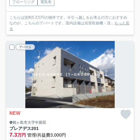
フローリング
電気有
こちらは賃料5.3万円の物件です。今引っ越しをお考えの方におすすめ
なのが、こちらのアパートです。室内設備は浴室乾燥機・洗...
もっと見
る
アパート
NEW
鶴ヶ島市大字中新田
プレアデス
201
7.3
万円
管理/共益費3,000円