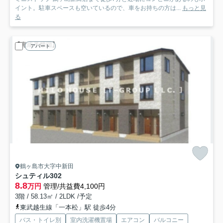
イント。駐車スペースも空いているので、車をお持ちの方は...
もっと見
る
アパート
鶴ヶ島市大字中新田
シュティル
302
8.8
万円
管理/共益費4,100円
3階 / 58.13㎡ / 2LDK /予定
東武越生線「一本松」駅 徒歩4分
バス・トイレ別
室内洗濯機置場
エアコン
バルコニー