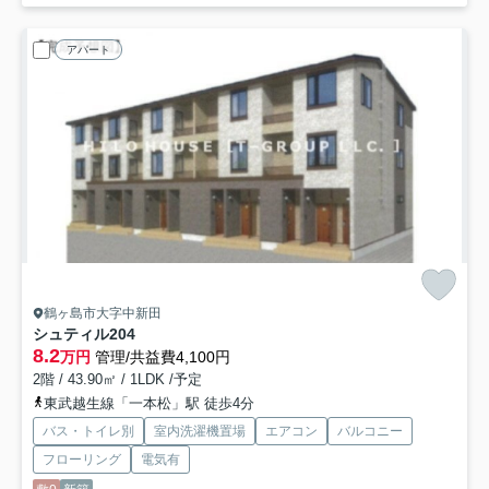
アパート
鶴ヶ島市大字中新田
シュティル
204
8.2
万円
管理/共益費4,100円
2階 / 43.90㎡ / 1LDK /予定
東武越生線「一本松」駅 徒歩4分
バス・トイレ別
室内洗濯機置場
エアコン
バルコニー
フローリング
電気有