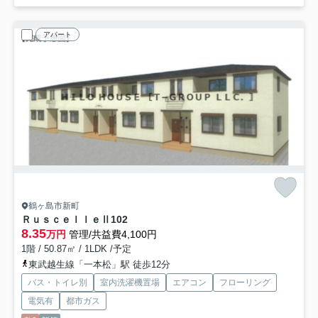
アパート
鶴ヶ島市新町
ＲｕｓｃｅｌｌｅⅡ
102
8.35
万円
管理/共益費4,100円
1階 / 50.87㎡ / 1LDK /予定
東武越生線「一本松」駅 徒歩12分
バス・トイレ別
室内洗濯機置場
エアコン
フローリング
電気有
都市ガス