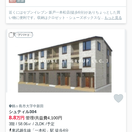
敷0
新築
近くにはセブンイレブン 坂戸一本松店(徒歩6分)がありちょっとした買
い物に便利です。収納はクロゼット・シューズボックスな...
もっと見る
アパート
鶴ヶ島市大字中新田
シュティル
304
8.8
万円
管理/共益費4,100円
3階 / 58.06㎡ / 2LDK /予定
東武越生線「一本松」駅 徒歩4分