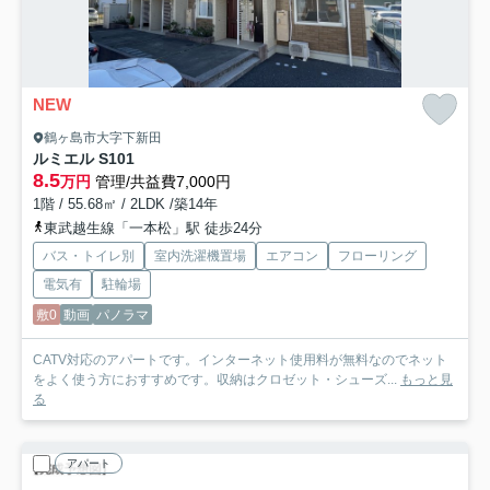
NEW
鶴ヶ島市大字下新田
ルミエル S
101
8.5
万円
管理/共益費7,000円
1階 / 55.68㎡ / 2LDK /築14年
東武越生線「一本松」駅 徒歩24分
バス・トイレ別
室内洗濯機置場
エアコン
フローリング
電気有
駐輪場
敷0
動画
パノラマ
CATV対応のアパートです。インターネット使用料が無料なのでネット
をよく使う方におすすめです。収納はクロゼット・シューズ...
もっと見
る
アパート