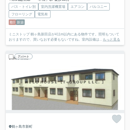
バス・トイレ別
室内洗濯機置場
エアコン
バルコニー
フローリング
電気有
敷0
新築
ミニストップ 鶴ヶ島新田店が411m以内にある物件です。照明もついて
おりますので、買いなおす必要もないですね。室内設備は...
もっと見る
アパート
鶴ヶ島市新町