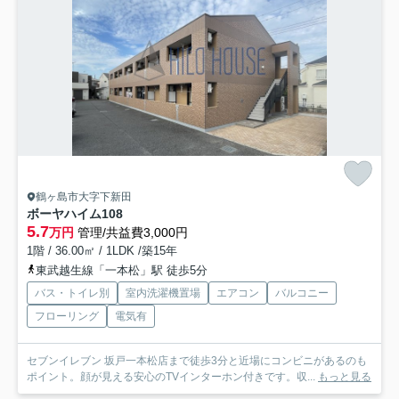
鶴ヶ島市大字下新田
ボーヤハイム
108
5.7
万円
管理/共益費3,000円
1階 / 36.00㎡ / 1LDK /築15年
東武越生線「一本松」駅 徒歩5分
バス・トイレ別
室内洗濯機置場
エアコン
バルコニー
フローリング
電気有
セブンイレブン 坂戸一本松店まで徒歩3分と近場にコンビニがあるのも
ポイント。顔が見える安心のTVインターホン付きです。収...
もっと見る