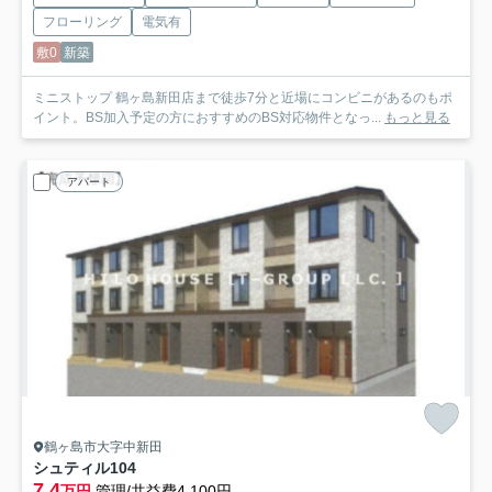
フローリング
電気有
敷0
新築
ミニストップ 鶴ヶ島新田店まで徒歩7分と近場にコンビニがあるのもポ
イント。BS加入予定の方におすすめのBS対応物件となっ...
もっと見る
アパート
鶴ヶ島市大字中新田
シュティル
104
7.4
万円
管理/共益費4,100円