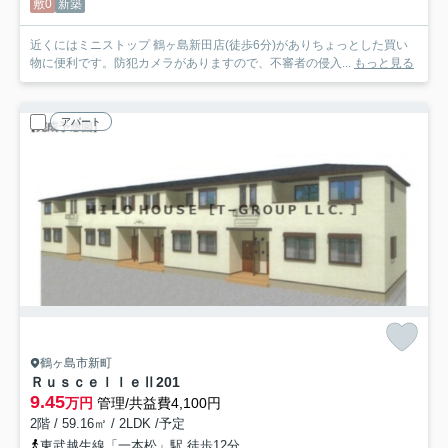
敷0
新築
近くにはミニストップ 鶴ヶ島新田店(徒歩6分)がありちょっとした買い
物に便利です。防犯カメラがありますので、不審者の侵入...
もっと見る
アパート
鶴ヶ島市新町
ＲｕｓｃｅｌｌｅⅡ
201
9.45
万円
管理/共益費4,100円
2階 / 59.16㎡ / 2LDK /予定
東武越生線「一本松」駅 徒歩12分