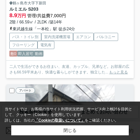
鶴ヶ島市大字下新田
ルミエル S
203
8.9
万円
管理/共益費7,000円
2階 / 66.59㎡ / 2LDK /築14年
東武越生線「一本松」駅 徒歩24分
バス・トイレ別
室内洗濯機置場
エアコン
バルコニー
フローリング
電気有
敷0
即入居可
動画
二人で生活ができるお住まい、友達、カップル、兄弟など。お部屋の広
さも66.59平米あり、快適な暮らしができます。独立した...
もっと見る
アパート
当サイトでは、お客様の当サイト利用状況把握、サービス向上検討を目的と
検索条件を変更
まとめてお問い合わせ
して、クッキー（Cookie）を使用しています。
詳しくは、当社の
「Cookieの取扱いについて」
をご確認ください。
閉じる