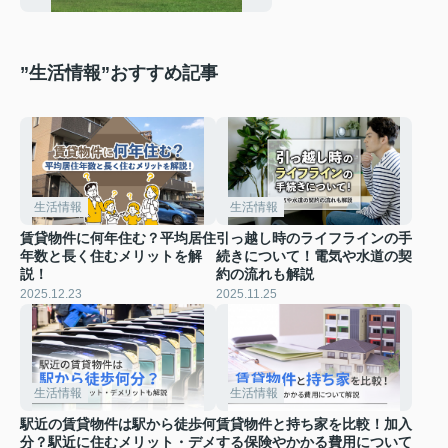
”生活情報”おすすめ記事
生活情報
生活情報
賃貸物件に何年住む？平均居住
引っ越し時のライフラインの手
年数と長く住むメリットを解
続きについて！電気や水道の契
説！
約の流れも解説
2025.12.23
2025.11.25
生活情報
生活情報
駅近の賃貸物件は駅から徒歩何
賃貸物件と持ち家を比較！加入
分？駅近に住むメリット・デメ
する保険やかかる費用について