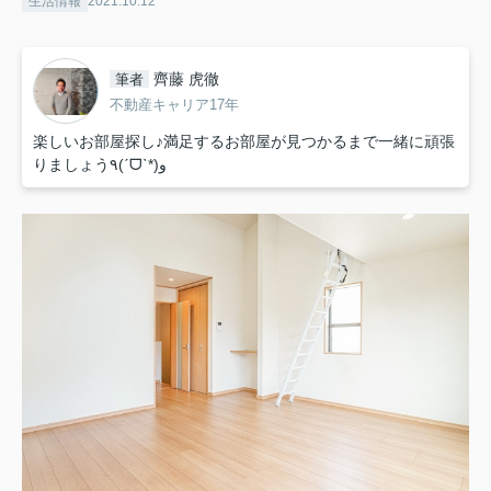
生活情報
2021.10.12
齊藤 虎徹
筆者
不動産キャリア17年
楽しいお部屋探し♪満足するお部屋が見つかるまで一緒に頑張
りましょう٩(ˊᗜˋ*)و