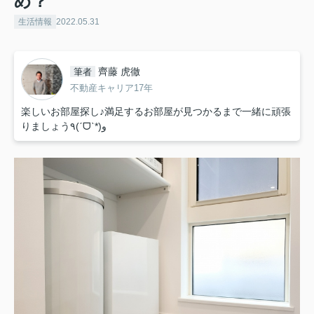
め？
生活情報
2022.05.31
齊藤 虎徹
筆者
不動産キャリア17年
楽しいお部屋探し♪満足するお部屋が見つかるまで一緒に頑張
りましょう٩(ˊᗜˋ*)و