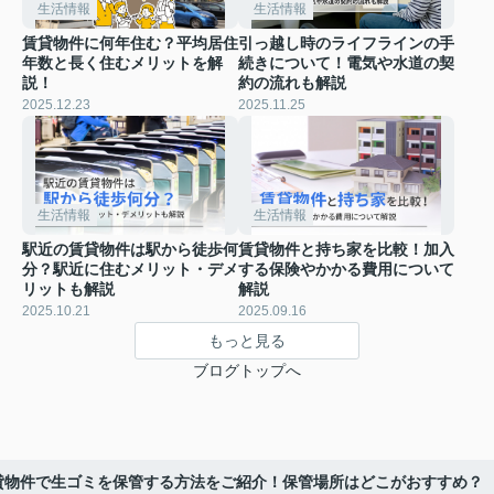
生活情報
生活情報
賃貸物件に何年住む？平均居住
引っ越し時のライフラインの手
年数と長く住むメリットを解
続きについて！電気や水道の契
説！
約の流れも解説
2025.12.23
2025.11.25
生活情報
生活情報
駅近の賃貸物件は駅から徒歩何
賃貸物件と持ち家を比較！加入
分？駅近に住むメリット・デメ
する保険やかかる費用について
リットも解説
解説
2025.10.21
2025.09.16
もっと見る
ブログトップへ
貸物件で生ゴミを保管する方法をご紹介！保管場所はどこがおすすめ？