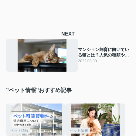
NEXT
マンション飼育に向いてい
る猫とは？人気の種類や飼
育時の注意点を解説
2022.08.30
”ペット情報”おすすめ記事
ペット情報
ペット情報