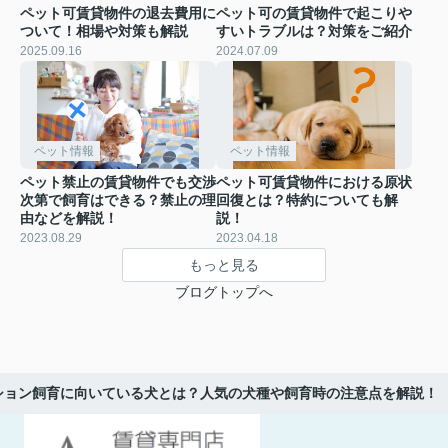
ペット可賃貸物件の退去費用に
ペット可の賃貸物件で起こりや
ついて！相場や対策も解説
すいトラブルは？対策をご紹介
2025.09.16
2024.07.09
ペット情報
ペット情報
ペット禁止の賃貸物件でも交渉
ペット可賃貸物件における原状
次第で飼育はできる？禁止の理
回復とは？特約についても解
由などを解説！
説！
2023.08.29
2023.04.18
もっと見る
ブログトップへ
ション飼育に向いている犬とは？人気の犬種や飼育時の注意点を解説！