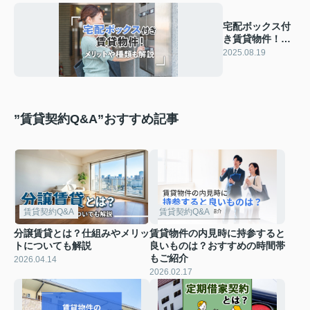
宅配ボックス付
き賃貸物件！メ
リットや種類も
2025.08.19
解説
”賃貸契約Q&A”おすすめ記事
賃貸契約Q&A
賃貸契約Q&A
分譲賃貸とは？仕組みやメリッ
賃貸物件の内見時に持参すると
トについても解説
良いものは？おすすめの時間帯
もご紹介
2026.04.14
2026.02.17