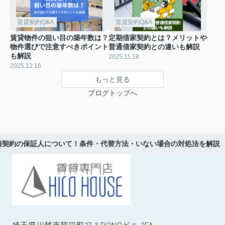
賃貸契約Q&A
賃貸契約Q&A
賃貸物件の狙い目の築年数は？
定期借家契約とは？メリットや
物件選びで注意すべきポイント
普通借家契約との違いも解説
も解説
2025.11.18
2025.12.16
もっと見る
ブログトップへ
借契約の保証人について！条件・代替方法・いない場合の対処法を解説
埼玉県川越市脇田町27-3 PONOビル 2FA