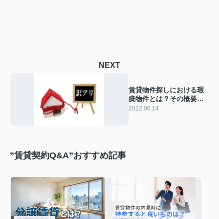
NEXT
賃貸物件探しにおける瑕
疵物件とは？その概要や
種類について解説！
2022.06.14
”賃貸契約Q&A”おすすめ記事